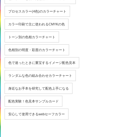
プロセスカラー(4色)のカラーチャート
カラー印刷で主に使われるCMYKの色
トーン別の色相カラーチャート
色相別の明度・彩度のカラーチャート
色で迷ったときに重宝するイメージ配色見本
ランダムな色の組み合わせカラーチャート
身近なお手本を研究して配色上手になる
配色実験！色見本サンプルカード
安心して使用できるwebセーフカラー