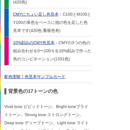
(420色)
CMYにちょい足し色見本
：C100とM100と
Y100の単色をベースに他の色を足した色
見本です(420色:重複色有)
10%刻みのCMY色見本
：CMYの3つの色の
組み合わせを0〜100％を10%刻みで作った
色のコンビネーション(1331色)
配色実験！色見本サンプルカード
背景色の17トーンの色
Vivid tone ビビッドトーン、Bright toneブライ
トトーン、Strong tone ストロングトーン、
Deep tone ディープトーン、Light tone ライト