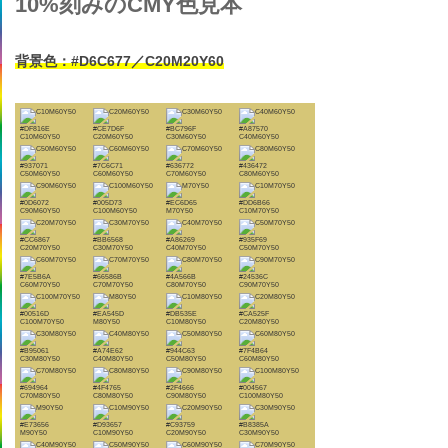
10%刻みのCMY色見本
背景色：#D6C677／C20M20Y60
#DF816E
#CE7D6F
#BC796F
#A87570
C10M60Y50
C20M60Y50
C30M60Y50
C40M60Y50
#937071
#7C6C71
#636772
#436472
C50M60Y50
C60M60Y50
C70M60Y50
C80M60Y50
#0D6072
#005D73
#EC6D65
#DD6B66
C90M60Y50
C100M60Y50
M70Y50
C10M70Y50
#CC6867
#BB6568
#A86269
#935F69
C20M70Y50
C30M70Y50
C40M70Y50
C50M70Y50
#7E5B6A
#66586B
#4A566B
#24536C
C60M70Y50
C70M70Y50
C80M70Y50
C90M70Y50
#00516D
#EA545D
#DB535E
#CA525F
C100M70Y50
M80Y50
C10M80Y50
C20M80Y50
#B95061
#A74E62
#944C63
#7F4B64
C30M80Y50
C40M80Y50
C50M80Y50
C60M80Y50
#694964
#4F4765
#2F4666
#004567
C70M80Y50
C80M80Y50
C90M80Y50
C100M80Y50
#E73656
#D93657
#C93759
#B8385A
M90Y50
C10M90Y50
C20M90Y50
C30M90Y50