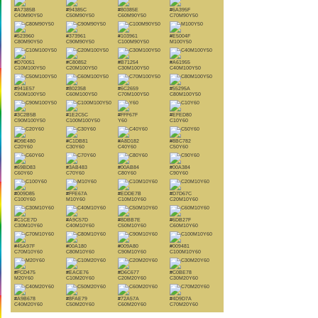
#A7385B
#94385C
#80385E
#6A395F
C40M90Y50
C50M90Y50
C60M90Y50
C70M90Y50
#523960
#373961
#103961
#E5004F
C80M90Y50
C90M90Y50
C100M90Y50
M100Y50
#D70051
#C80852
#B71254
#A61955
C10M100Y50
C20M100Y50
C30M100Y50
C40M100Y50
#941E57
#802358
#6C2659
#55295A
C50M100Y50
C60M100Y50
C70M100Y50
C80M100Y50
#3C2B5B
#1E2C5C
#FFF67F
#EFED80
C90M100Y50
C100M100Y50
Y60
C10Y60
#D9E480
#C1DB81
#A8D182
#8BC782
C20Y60
C30Y60
C40Y60
C50Y60
#69BD83
#3AB483
#00AB84
#00A384
C60Y60
C70Y60
C80Y60
C90Y60
#009D85
#FFE67A
#EDDE7B
#D7D67C
C100Y60
M10Y60
C10M10Y60
C20M10Y60
#C1CE7D
#A9C57D
#8DBB7E
#6DB27F
C30M10Y60
C40M10Y60
C50M10Y60
C60M10Y60
#45A97F
#00A180
#009A80
#009481
C70M10Y60
C80M10Y60
C90M10Y60
C100M10Y60
#FCD475
#EACE76
#D6C677
#C0BE78
M20Y60
C10M20Y60
C20M20Y60
C30M20Y60
#A9B678
#8FAE79
#72A57A
#4D9D7A
C40M20Y60
C50M20Y60
C60M20Y60
C70M20Y60