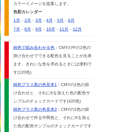
カラーイメージを提案します。
色彩カレンダー
1月
-
2月
-
3月
-
4月
-
5月
-
6月
7月
-
8月
-
9月
-
10月
-
11月
-
12月
純色で組み合わせる色
：CMYの中の2色の
掛け合わせでできる配色を見ることが出来
ます。きれいな色を求めるときには便利で
す(120色)
純色プラス黒の色見本1
：CMYの2色の掛
け合わせと、それにKを加えた色の配色サ
ンプルのチェックカードです(420色)
純色プラス黒の色見本2
：CMYの2色の掛
け合わせで作る中間色と、それにKを加え
た色の配色サンプルのチェックカードです