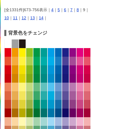
[全1331件]673-756表示｜
4
｜
5
｜
6
｜
7
｜
8
｜9｜
10
｜
11
｜
12
｜
13
｜
14
｜
背景色をチェンジ