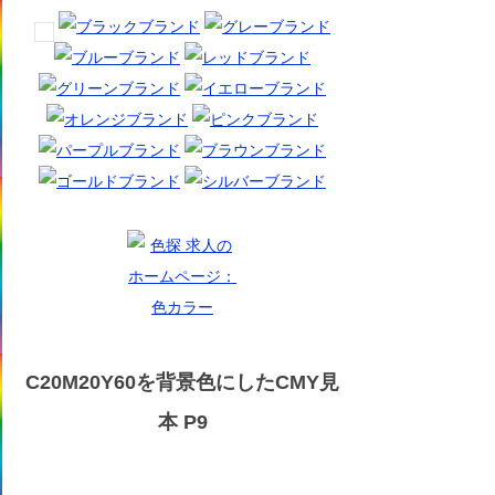
C20M20Y60を背景色にしたCMY見
本 P9