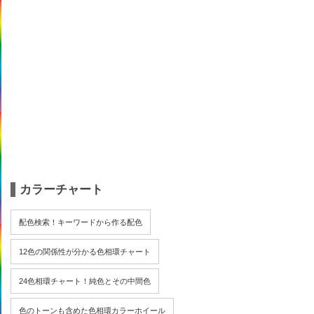
カラーチャート
配色検索！キーワードから作る配色
12色の関係性が分かる色相環チャート
24色相環チャート！純色とその中間色
色のトーンも含めた色相環カラーホイール