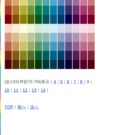
[全1331件]673-756表示｜
4
｜
5
｜
6
｜
7
｜
8
｜9｜
10
｜
11
｜
12
｜
13
｜
14
｜
TOP
｜
前へ
｜
次へ