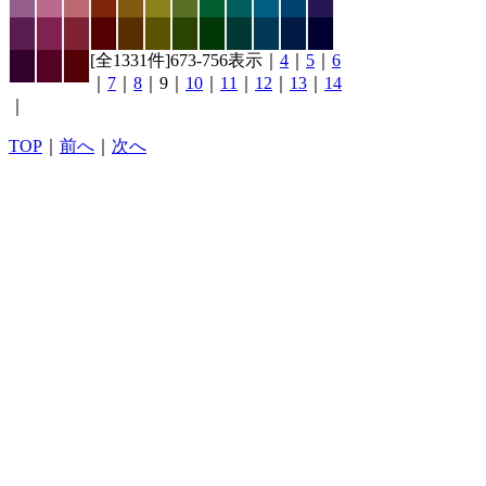
[全1331件]673-756表示｜
4
｜
5
｜
6
｜
7
｜
8
｜9｜
10
｜
11
｜
12
｜
13
｜
14
｜
TOP
｜
前へ
｜
次へ