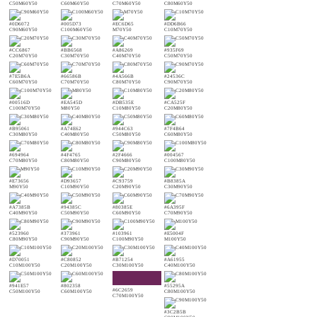
C50M60Y50
C60M60Y50
C70M60Y50
C80M60Y50
#0D6072
#005D73
#EC6D65
#DD6B66
C90M60Y50
C100M60Y50
M70Y50
C10M70Y50
#CC6867
#BB6568
#A86269
#935F69
C20M70Y50
C30M70Y50
C40M70Y50
C50M70Y50
#7E5B6A
#66586B
#4A566B
#24536C
C60M70Y50
C70M70Y50
C80M70Y50
C90M70Y50
#00516D
#EA545D
#DB535E
#CA525F
C100M70Y50
M80Y50
C10M80Y50
C20M80Y50
#B95061
#A74E62
#944C63
#7F4B64
C30M80Y50
C40M80Y50
C50M80Y50
C60M80Y50
#694964
#4F4765
#2F4666
#004567
C70M80Y50
C80M80Y50
C90M80Y50
C100M80Y50
#E73656
#D93657
#C93759
#B8385A
M90Y50
C10M90Y50
C20M90Y50
C30M90Y50
#A7385B
#94385C
#80385E
#6A395F
C40M90Y50
C50M90Y50
C60M90Y50
C70M90Y50
#523960
#373961
#103961
#E5004F
C80M90Y50
C90M90Y50
C100M90Y50
M100Y50
#D70051
#C80852
#B71254
#A61955
C10M100Y50
C20M100Y50
C30M100Y50
C40M100Y50
#941E57
#802358
#55295A
#6C2659
C50M100Y50
C60M100Y50
C80M100Y50
C70M100Y50
#3C2B5B