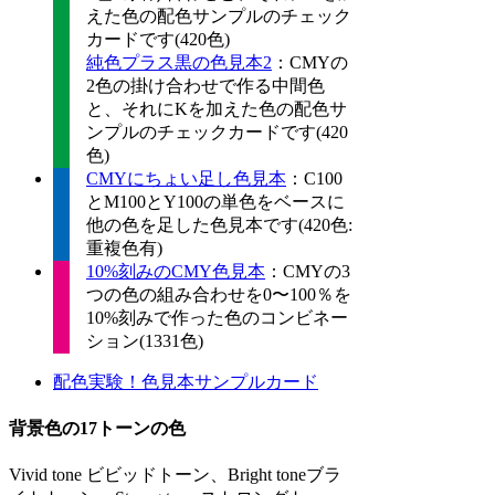
えた色の配色サンプルのチェック
カードです(420色)
純色プラス黒の色見本2
：CMYの
2色の掛け合わせで作る中間色
と、それにKを加えた色の配色サ
ンプルのチェックカードです(420
色)
CMYにちょい足し色見本
：C100
とM100とY100の単色をベースに
他の色を足した色見本です(420色:
重複色有)
10%刻みのCMY色見本
：CMYの3
つの色の組み合わせを0〜100％を
10%刻みで作った色のコンビネー
ション(1331色)
配色実験！色見本サンプルカード
背景色の17トーンの色
Vivid tone ビビッドトーン、Bright toneブラ