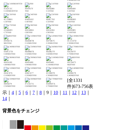
C90M100Y50
#1E2C5C
#FFF67F
#EFED80
#D9E480
C100M100Y50
Y60
C10Y60
C20Y60
#C1DB81
#A8D182
#8BC782
#69BD83
C30Y60
C40Y60
C50Y60
C60Y60
#3AB483
#00AB84
#00A384
#009D85
C70Y60
C80Y60
C90Y60
C100Y60
#FFE67A
#EDDE7B
#D7D67C
#C1CE7D
M10Y60
C10M10Y60
C20M10Y60
C30M10Y60
#A9C57D
#8DBB7E
#6DB27F
#45A97F
C40M10Y60
C50M10Y60
C60M10Y60
C70M10Y60
#00A180
#009A80
#009481
#FCD475
C80M10Y60
C90M10Y60
C100M10Y60
M20Y60
#EACE76
#D6C677
#C0BE78
#A9B678
C10M20Y60
C20M20Y60
C30M20Y60
C40M20Y60
[全1331
#8FAE79
#72A57A
#4D9D7A
件]673-756表
C50M20Y60
C60M20Y60
C70M20Y60
示｜
4
｜
5
｜
6
｜
7
｜
8
｜9｜
10
｜
11
｜
12
｜
13
｜
14
｜
背景色をチェンジ