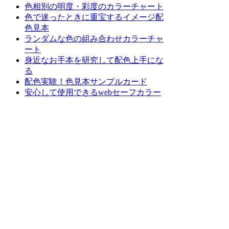
色相別の明度・彩度のカラーチャート
色で迷ったときに重宝するイメージ配
色見本
ランダムな色の組み合わせカラーチャ
ート
身近なお手本を研究して配色上手にな
る
配色実験！色見本サンプルカード
安心して使用できるwebセーフカラー