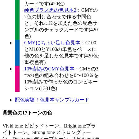
カードです(420色)
純色プラス黒の色見本2
：CMYの
2色の掛け合わせで作る中間色
と、それにKを加えた色の配色サ
ンプルのチェックカードです(420
色)
CMYにちょい足し色見本
：C100
とM100とY100の単色をベースに
他の色を足した色見本です(420色:
重複色有)
10%刻みのCMY色見本
：CMYの3
つの色の組み合わせを0〜100％を
10%刻みで作った色のコンビネー
ション(1331色)
配色実験！色見本サンプルカード
背景色の17トーンの色
Vivid tone ビビッドトーン、Bright toneブラ
イトトーン、Strong tone ストロングトー
ン、Deep tone ディープトーン、Light tone ラ