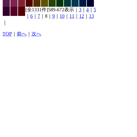
[全1331件]589-672表示｜
3
｜
4
｜
5
｜
6
｜
7
｜8｜
9
｜
10
｜
11
｜
12
｜
13
｜
TOP
｜
前へ
｜
次へ