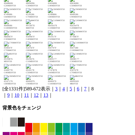
#D4B686
#BFAF86
#A9A886
#90A086
C20M30Y50
C30M30Y50
C40M30Y50
C50M30Y50
#749986
#539286
#198B86
#008586
C60M30Y50
C70M30Y50
C80M30Y50
C90M30Y50
#008086
#F5AF7E
#E4AA7E
#D2A47E
C100M30Y50
M40Y50
C10M40Y50
C20M40Y50
#BE9E7F
#A9987F
#91917F
#778B7F
C30M40Y50
C40M40Y50
C50M40Y50
C60M40Y50
#59847F
#2E7E7F
#00797F
#007580
C70M40Y50
C80M40Y50
C90M40Y50
C100M40Y50
#F29B76
#E29676
#D09177
#BD8C77
M50Y50
C10M50Y50
C20M50Y50
C30M50Y50
#A98778
#928178
#7A7B78
#5E7678
C40M50Y50
C50M50Y50
C60M50Y50
C70M50Y50
#3A7179
#006D79
#006979
#EF856D
C80M50Y50
C90M50Y50
C100M50Y50
M60Y50
[全1331件]589-672表示｜
3
｜
4
｜
5
｜
6
｜
7
｜8
｜
9
｜
10
｜
11
｜
12
｜
13
｜
背景色をチェンジ