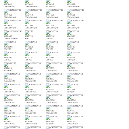
#37386B
#10386B
#E5005A
#D7005B
C90M90Y40
C100M90Y40
M100Y40
C10M100Y40
#C7025D
#552764
#A6165F
#941C61
C20M100Y40
C30M100Y40
C40M100Y40
C50M100Y40
#802062
#6C2463
#552764
#3C2965
C60M100Y40
C70M100Y40
C80M100Y40
C90M100Y40
#1F2A66
#FFF799
#EEEF99
#D8E698
C100M100Y40
Y50
C10Y50
C20Y50
#C0DD98
#A7D398
#89C997
#66BF97
C30Y50
C40Y50
C50Y50
C60Y50
#35B597
#00AC97
#00A496
#009E96
C70Y50
C80Y50
C90Y50
C100Y50
#FFE893
#ECE093
#D7D793
#C0CF92
M10Y50
C10M10Y50
C20M10Y50
C30M10Y50
#A8C692
#8CBC92
#6BB392
#41AA92
C40M10Y50
C50M10Y50
C60M10Y50
C70M10Y50
#00A291
#009B91
#009591
#FCD68C
C80M10Y50
C90M10Y50
C100M10Y50
M20Y50
#EACF8C
#D5C78C
#C0C08C
#A8B78C
C10M20Y50
C20M20Y50
C30M20Y50
C40M20Y50
#8EAF8C
#70A68C
#4B9E8C
#00978C
C50M20Y50
C60M20Y50
C70M20Y50
C80M20Y50
#00908C
#008B8C
#F9C385
#E7BD85
C90M20Y50
C100M20Y50
M30Y50
C10M30Y50