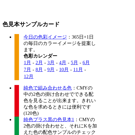
色見本サンプルカード
今日の色彩イメージ
：365日+1日
の毎日のカラーイメージを提案し
ます。
色彩カレンダー
1月
-
2月
-
3月
-
4月
-
5月
-
6月
7月
-
8月
-
9月
-
10月
-
11月
-
12月
純色で組み合わせる色
：CMYの
中の2色の掛け合わせでできる配
色を見ることが出来ます。きれい
な色を求めるときには便利です
(120色)
純色プラス黒の色見本1
：CMYの
2色の掛け合わせと、それにKを加
えた色の配色サンプルのチェック