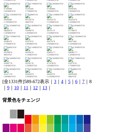
C20M30Y50
C30M30Y50
C40M30Y50
C50M30Y50
#749986
#539286
#198B86
#008586
C60M30Y50
C70M30Y50
C80M30Y50
C90M30Y50
#008086
#F5AF7E
#E4AA7E
#D2A47E
C100M30Y50
M40Y50
C10M40Y50
C20M40Y50
#BE9E7F
#A9987F
#91917F
#778B7F
C30M40Y50
C40M40Y50
C50M40Y50
C60M40Y50
#59847F
#2E7E7F
#00797F
#007580
C70M40Y50
C80M40Y50
C90M40Y50
C100M40Y50
#F29B76
#E29676
#D09177
#BD8C77
M50Y50
C10M50Y50
C20M50Y50
C30M50Y50
#A98778
#928178
#7A7B78
#5E7678
C40M50Y50
C50M50Y50
C60M50Y50
C70M50Y50
#3A7179
#006D79
#006979
#EF856D
C80M50Y50
C90M50Y50
C100M50Y50
M60Y50
[全1331件]589-672表示｜
3
｜
4
｜
5
｜
6
｜
7
｜8
｜
9
｜
10
｜
11
｜
12
｜
13
｜
背景色をチェンジ