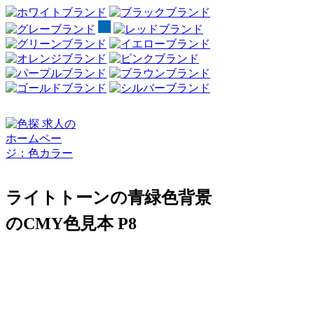
ライトトーンの青緑色背景
のCMY色見本 P8