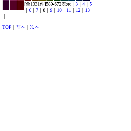
[全1331件]589-672表示｜
3
｜
4
｜
5
｜
6
｜
7
｜8｜
9
｜
10
｜
11
｜
12
｜
13
｜
TOP
｜
前へ
｜
次へ