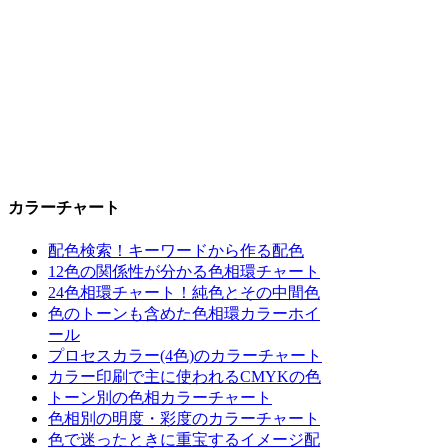
カラーチャート
配色検索！キーワードから作る配色
12色の関係性が分かる色相環チャート
24色相環チャート！純色とその中間色
色のトーンも含めた色相環カラーホイ
ール
プロセスカラー(4色)のカラーチャート
カラー印刷で主に使われるCMYKの色
トーン別の色相カラーチャート
色相別の明度・彩度のカラーチャート
色で迷ったときに重宝するイメージ配