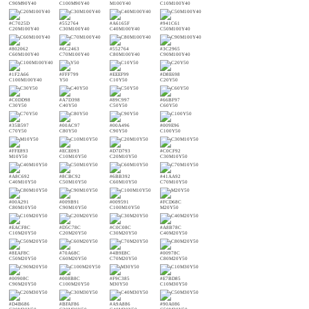
C90M90Y40
C100M90Y40
M100Y40
C10M100Y40
#C7025D
#552764
#A6165F
#941C61
C20M100Y40
C30M100Y40
C40M100Y40
C50M100Y40
#802062
#6C2463
#552764
#3C2965
C60M100Y40
C70M100Y40
C80M100Y40
C90M100Y40
#1F2A66
#FFF799
#EEEF99
#D8E698
C100M100Y40
Y50
C10Y50
C20Y50
#C0DD98
#A7D398
#89C997
#66BF97
C30Y50
C40Y50
C50Y50
C60Y50
#35B597
#00AC97
#00A496
#009E96
C70Y50
C80Y50
C90Y50
C100Y50
#FFE893
#ECE093
#D7D793
#C0CF92
M10Y50
C10M10Y50
C20M10Y50
C30M10Y50
#A8C692
#8CBC92
#6BB392
#41AA92
C40M10Y50
C50M10Y50
C60M10Y50
C70M10Y50
#00A291
#009B91
#009591
#FCD68C
C80M10Y50
C90M10Y50
C100M10Y50
M20Y50
#EACF8C
#D5C78C
#C0C08C
#A8B78C
C10M20Y50
C20M20Y50
C30M20Y50
C40M20Y50
#8EAF8C
#70A68C
#4B9E8C
#00978C
C50M20Y50
C60M20Y50
C70M20Y50
C80M20Y50
#00908C
#008B8C
#F9C385
#E7BD85
C90M20Y50
C100M20Y50
M30Y50
C10M30Y50
#D4B686
#BFAF86
#A9A886
#90A086