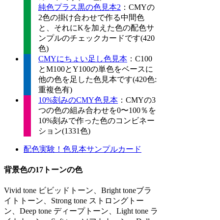
純色プラス黒の色見本2
：CMYの
2色の掛け合わせで作る中間色
と、それにKを加えた色の配色サ
ンプルのチェックカードです(420
色)
CMYにちょい足し色見本
：C100
とM100とY100の単色をベースに
他の色を足した色見本です(420色:
重複色有)
10%刻みのCMY色見本
：CMYの3
つの色の組み合わせを0〜100％を
10%刻みで作った色のコンビネー
ション(1331色)
配色実験！色見本サンプルカード
背景色の17トーンの色
Vivid tone ビビッドトーン、Bright toneブラ
イトトーン、Strong tone ストロングトー
ン、Deep tone ディープトーン、Light tone ラ