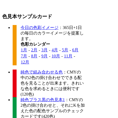
色見本サンプルカード
今日の色彩イメージ
：365日+1日
の毎日のカラーイメージを提案し
ます。
色彩カレンダー
1月
-
2月
-
3月
-
4月
-
5月
-
6月
7月
-
8月
-
9月
-
10月
-
11月
-
12月
純色で組み合わせる色
：CMYの
中の2色の掛け合わせでできる配
色を見ることが出来ます。きれい
な色を求めるときには便利です
(120色)
純色プラス黒の色見本1
：CMYの
2色の掛け合わせと、それにKを加
えた色の配色サンプルのチェック
カードです(420色)