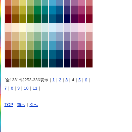
[全1331件]253-336表示｜
1
｜
2
｜
3
｜4｜
5
｜
6
｜
7
｜
8
｜
9
｜
10
｜
11
｜
TOP
｜
前へ
｜
次へ