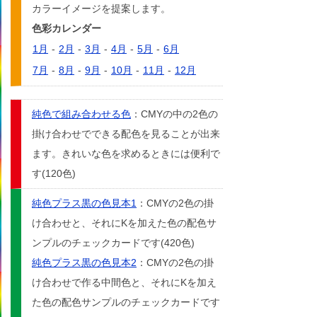
カラーイメージを提案します。
色彩カレンダー
1月
-
2月
-
3月
-
4月
-
5月
-
6月
7月
-
8月
-
9月
-
10月
-
11月
-
12月
純色で組み合わせる色
：CMYの中の2色の
掛け合わせでできる配色を見ることが出来
ます。きれいな色を求めるときには便利で
す(120色)
純色プラス黒の色見本1
：CMYの2色の掛
け合わせと、それにKを加えた色の配色サ
ンプルのチェックカードです(420色)
純色プラス黒の色見本2
：CMYの2色の掛
け合わせで作る中間色と、それにKを加え
た色の配色サンプルのチェックカードです