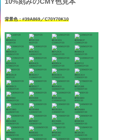
10%刻みのCMY色見本
背景色：#39A869／C70Y70K10
#00A0CA
#FEECD2
#EAE4D1
#D5DBCF
C100Y20
M10Y20
C10M10Y20
C20M10Y20
#BDD3CD
#A4C9CC
#87C0CA
#64B6C8
C30M10Y20
C40M10Y20
C50M10Y20
C60M10Y20
#32ADC6
#00A4C5
#009DC4
#0097C2
C70M10Y20
C80M10Y20
C90M10Y20
C100M10Y20
#FBDAC8
#E8D2C7
#D3CBC5
#BDC3C4
M20Y20
C10M20Y20
C20M20Y20
C30M20Y20
#A5BBC3
#E8D2C7
#6AA9C0
#41A1BE
C40M20Y20
C50M20Y20
C60M20Y20
C70M20Y20
#0099BD
#0092BB
#008CBA
#F8C6BD
C80M20Y20
C90M20Y20
C100M20Y20
M30Y20
#E6C0BD
#D2B9BB
#BDB2BA
#A6ABB9
C10M30Y20
C20M30Y20
C30M30Y20
C40M30Y20
#8CA3B8
#6F9BB7
#4C94B5
#008CB4
C50M30Y20
C60M30Y20
C70M30Y20
C80M30Y20
#0086B3
#0081B2
#F5B2B2
#E3ACB1
C90M30Y20
C100M30Y20
M40Y20
C10M40Y20