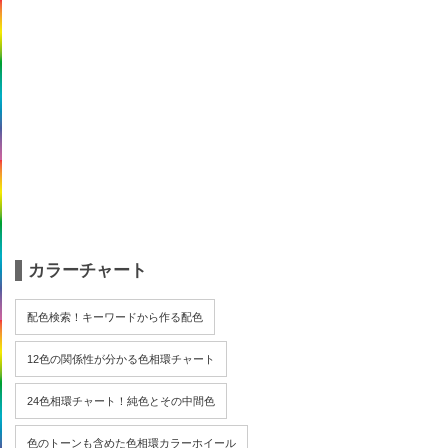
カラーチャート
配色検索！キーワードから作る配色
12色の関係性が分かる色相環チャート
24色相環チャート！純色とその中間色
色のトーンも含めた色相環カラーホイール