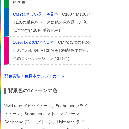
(420色)
CMYにちょい足し色見本
：C100とM100と
Y100の単色をベースに他の色を足した色
見本です(420色:重複色有)
10%刻みのCMY色見本
：CMYの3つの色の
組み合わせを0〜100％を10%刻みで作った
色のコンビネーション(1331色)
配色実験！色見本サンプルカード
背景色の17トーンの色
Vivid tone ビビッドトーン、Bright toneブライ
トトーン、Strong tone ストロングトーン、
Deep tone ディープトーン、Light tone ライト