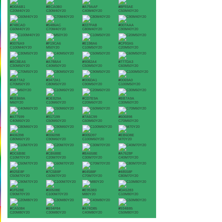
#D0A6B1
#BCA0B0
#A79AAF
#8F93AE
C20M40Y20
C30M40Y20
C40M40Y20
C50M40Y20
#748CAD
#5486AC
#227FAB
#007AAA
C60M40Y20
C70M40Y20
C80M40Y20
C90M40Y20
#0076A9
#F19CA6
#E198A6
#CF93A5
C100M40Y20
M50Y20
C10M50Y20
C20M50Y20
#BC8EA5
#A788A4
#9082A4
#777DA3
C30M50Y20
C40M50Y20
C50M50Y20
C60M50Y20
#5B77A2
#3472A1
#006DA1
#0069A0
C70M50Y20
C80M50Y20
C90M50Y20
C100M50Y20
#EE869A
#DE829A
#CD7E9A
#BB7A9A
M60Y20
C10M60Y20
C20M60Y20
C30M60Y20
#A77599
#917199
#7A6C99
#606898
C40M60Y20
C50M60Y20
C60M60Y20
C70M60Y20
#406398
#006098
#005D97
#EB6D8E
C80M60Y20
C90M60Y20
C100M60Y20
M70Y20
#DC6B8E
#CB688E
#BA658E
#A7628F
C10M70Y20
C20M70Y20
C30M70Y20
C40M70Y20
#925E8F
#7C5B8F
#64588F
#48558F
C50M70Y20
C60M70Y20
C70M70Y20
C80M70Y20
#1F528E
#00508E
#E95383
#DA5283
C90M70Y20
C100M70Y20
M80Y20
C10M80Y20
#CA5084
#B94F84
#A74D85
#934B85
C20M80Y20
C30M80Y20
C40M80Y20
C50M80Y20