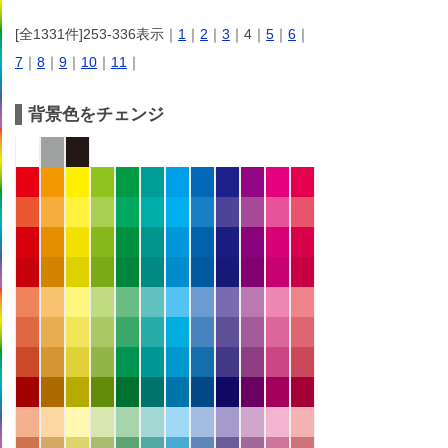
[全1331件]253-336表示｜
1
｜
2
｜
3
｜4｜
5
｜
6
｜
7
｜
8
｜
9
｜
10
｜
11
｜
背景色をチェンジ