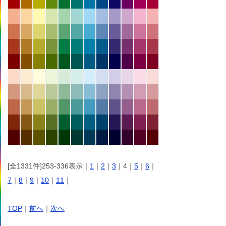
[全1331件]253-336表示｜
1
｜
2
｜
3
｜4｜
5
｜
6
｜
7
｜
8
｜
9
｜
10
｜
11
｜
TOP
｜
前へ
｜
次へ