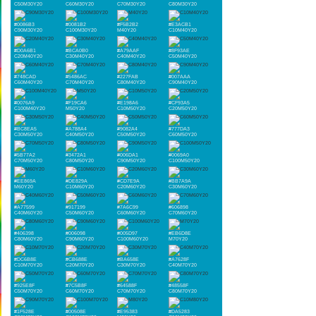
C50M30Y20
C60M30Y20
C70M30Y20
C80M30Y20
#0086B3
#0081B2
#F5B2B2
#E3ACB1
C90M30Y20
C100M30Y20
M40Y20
C10M40Y20
#D0A6B1
#BCA0B0
#A79AAF
#8F93AE
C20M40Y20
C30M40Y20
C40M40Y20
C50M40Y20
#748CAD
#5486AC
#227FAB
#007AAA
C60M40Y20
C70M40Y20
C80M40Y20
C90M40Y20
#0076A9
#F19CA6
#E198A6
#CF93A5
C100M40Y20
M50Y20
C10M50Y20
C20M50Y20
#BC8EA5
#A788A4
#9082A4
#777DA3
C30M50Y20
C40M50Y20
C50M50Y20
C60M50Y20
#5B77A2
#3472A1
#006DA1
#0069A0
C70M50Y20
C80M50Y20
C90M50Y20
C100M50Y20
#EE869A
#DE829A
#CD7E9A
#BB7A9A
M60Y20
C10M60Y20
C20M60Y20
C30M60Y20
#A77599
#917199
#7A6C99
#606898
C40M60Y20
C50M60Y20
C60M60Y20
C70M60Y20
#406398
#006098
#005D97
#EB6D8E
C80M60Y20
C90M60Y20
C100M60Y20
M70Y20
#DC6B8E
#CB688E
#BA658E
#A7628F
C10M70Y20
C20M70Y20
C30M70Y20
C40M70Y20
#925E8F
#7C5B8F
#64588F
#48558F
C50M70Y20
C60M70Y20
C70M70Y20
C80M70Y20
#1F528E
#00508E
#E95383
#DA5283