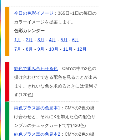
今日の色彩イメージ
：365日+1日の毎日の
カラーイメージを提案します。
色彩カレンダー
1月
-
2月
-
3月
-
4月
-
5月
-
6月
7月
-
8月
-
9月
-
10月
-
11月
-
12月
純色で組み合わせる色
：CMYの中の2色の
掛け合わせでできる配色を見ることが出来
ます。きれいな色を求めるときには便利で
す(120色)
純色プラス黒の色見本1
：CMYの2色の掛
け合わせと、それにKを加えた色の配色サ
ンプルのチェックカードです(420色)
純色プラス黒の色見本2
：CMYの2色の掛