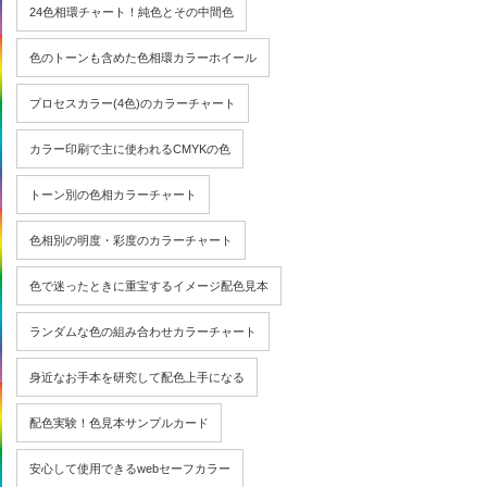
24色相環チャート！純色とその中間色
色のトーンも含めた色相環カラーホイール
プロセスカラー(4色)のカラーチャート
カラー印刷で主に使われるCMYKの色
トーン別の色相カラーチャート
色相別の明度・彩度のカラーチャート
色で迷ったときに重宝するイメージ配色見本
ランダムな色の組み合わせカラーチャート
身近なお手本を研究して配色上手になる
配色実験！色見本サンプルカード
安心して使用できるwebセーフカラー