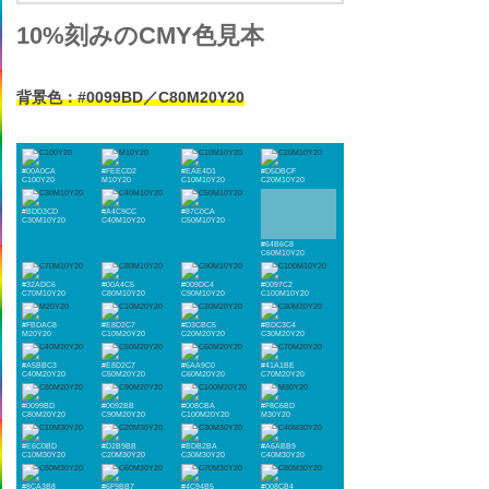
10%刻みのCMY色見本
背景色：#0099BD／C80M20Y20
#00A0CA
#FEECD2
#EAE4D1
#D5DBCF
C100Y20
M10Y20
C10M10Y20
C20M10Y20
#BDD3CD
#A4C9CC
#87C0CA
C30M10Y20
C40M10Y20
C50M10Y20
#64B6C8
C60M10Y20
#32ADC6
#00A4C5
#009DC4
#0097C2
C70M10Y20
C80M10Y20
C90M10Y20
C100M10Y20
#FBDAC8
#E8D2C7
#D3CBC5
#BDC3C4
M20Y20
C10M20Y20
C20M20Y20
C30M20Y20
#A5BBC3
#E8D2C7
#6AA9C0
#41A1BE
C40M20Y20
C50M20Y20
C60M20Y20
C70M20Y20
#0099BD
#0092BB
#008CBA
#F8C6BD
C80M20Y20
C90M20Y20
C100M20Y20
M30Y20
#E6C0BD
#D2B9BB
#BDB2BA
#A6ABB9
C10M30Y20
C20M30Y20
C30M30Y20
C40M30Y20
#8CA3B8
#6F9BB7
#4C94B5
#008CB4