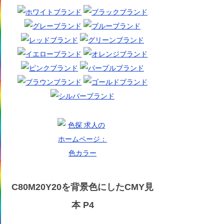
C80M20Y20を背景色にしたCMY見
本 P4