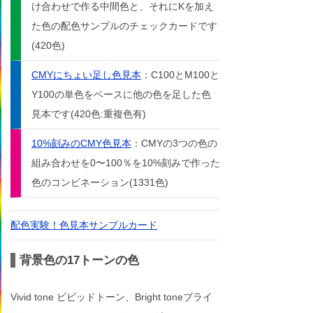
け合わせで作る中間色と、それにKを加え
た色の配色サンプルのチェックカードです
(420色)
CMYにちょい足し色見本
：C100とM100と
Y100の単色をベースに他の色を足した色
見本です(420色:重複色有)
10%刻みのCMY色見本
：CMYの3つの色の
組み合わせを0〜100％を10%刻みで作った
色のコンビネーション(1331色)
配色実験！色見本サンプルカード
背景色の17トーンの色
Vivid tone ビビッドトーン、Bright toneブライ