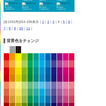
C90M70Y20
C100M70Y20
M80Y20
C10M80Y20
#CA5084
#B94F84
#A74D85
#934B85
C20M80Y20
C30M80Y20
C40M80Y20
C50M80Y20
[全1331件]253-336表示｜
1
｜
2
｜
3
｜4｜
5
｜
6
｜
7
｜
8
｜
9
｜
10
｜
11
｜
背景色をチェンジ