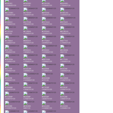
#0081B2
#F5B2B2
#E3ACB1
#D0A6B1
C100M30Y20
M40Y20
C10M40Y20
C20M40Y20
#BCA0B0
#A79AAF
#8F93AE
#748CAD
C30M40Y20
C40M40Y20
C50M40Y20
C60M40Y20
#5486AC
#227FAB
#007AAA
#0076A9
C70M40Y20
C80M40Y20
C90M40Y20
C100M40Y20
#F19CA6
#E198A6
#CF93A5
#BC8EA5
M50Y20
C10M50Y20
C20M50Y20
C30M50Y20
#A788A4
#9082A4
#777DA3
#5B77A2
C40M50Y20
C50M50Y20
C60M50Y20
C70M50Y20
#3472A1
#006DA1
#0069A0
#EE869A
C80M50Y20
C90M50Y20
C100M50Y20
M60Y20
#DE829A
#CD7E9A
#BB7A9A
#A77599
C10M60Y20
C20M60Y20
C30M60Y20
C40M60Y20
#917199
#7A6C99
#606898
#406398
C50M60Y20
C60M60Y20
C70M60Y20
C80M60Y20
#006098
#005D97
#EB6D8E
#DC6B8E
C90M60Y20
C100M60Y20
M70Y20
C10M70Y20
#CB688E
#BA658E
#A7628F
#925E8F
C20M70Y20
C30M70Y20
C40M70Y20
C50M70Y20
#7C5B8F
#64588F
#48558F
#1F528E
C60M70Y20
C70M70Y20
C80M70Y20
C90M70Y20
#00508E
#E95383
#DA5283
#CA5084
C100M70Y20
M80Y20
C10M80Y20
C20M80Y20