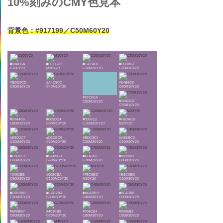
10%刻みのCMY色見本
背景色：#917199／C50M60Y20
#00A0CA
#FEECD2
#EAE4D1
#D5DBCF
C100Y20
M10Y20
C10M10Y20
C20M10Y20
#BDD3CD
#A4C9CC
#64B6C8
C30M10Y20
C40M10Y20
C60M10Y20
#87C0CA
#32ADC6
C50M10Y20
C70M10Y20
#00A4C5
#009DC4
#0097C2
#FBDAC8
C80M10Y20
C90M10Y20
C100M10Y20
M20Y20
#E8D2C7
#D3CBC5
#BDC3C4
#A5BBC3
C10M20Y20
C20M20Y20
C30M20Y20
C40M20Y20
#E8D2C7
#6AA9C0
#41A1BE
#0099BD
C50M20Y20
C60M20Y20
C70M20Y20
C80M20Y20
#0092BB
#008CBA
#F8C6BD
#E6C0BD
C90M20Y20
C100M20Y20
M30Y20
C10M30Y20
#D2B9BB
#BDB2BA
#A6ABB9
#8CA3B8
C20M30Y20
C30M30Y20
C40M30Y20
C50M30Y20
#6F9BB7
#4C94B5
#008CB4
#0086B3
C60M30Y20
C70M30Y20
C80M30Y20
C90M30Y20