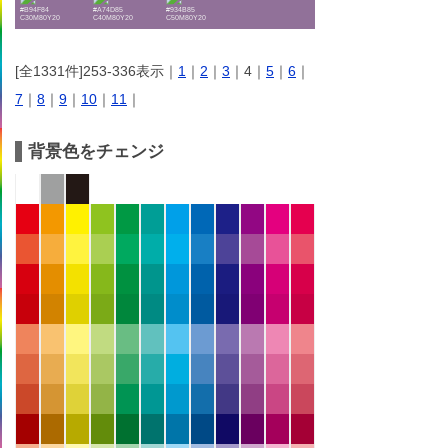
#B94F84
#A74D85
#934B85
C30M80Y20
C40M80Y20
C50M80Y20
[全1331件]253-336表示｜
1
｜
2
｜
3
｜4｜
5
｜
6
｜
7
｜
8
｜
9
｜
10
｜
11
｜
背景色をチェンジ