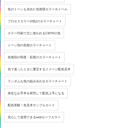
色のトーンも含めた色相環カラーホイール
プロセスカラー(4色)のカラーチャート
カラー印刷で主に使われるCMYKの色
トーン別の色相カラーチャート
色相別の明度・彩度のカラーチャート
色で迷ったときに重宝するイメージ配色見本
ランダムな色の組み合わせカラーチャート
身近なお手本を研究して配色上手になる
配色実験！色見本サンプルカード
安心して使用できるwebセーフカラー