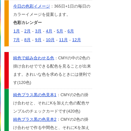
今日の色彩イメージ
：365日+1日の毎日の
カラーイメージを提案します。
色彩カレンダー
1月
-
2月
-
3月
-
4月
-
5月
-
6月
7月
-
8月
-
9月
-
10月
-
11月
-
12月
純色で組み合わせる色
：CMYの中の2色の
掛け合わせでできる配色を見ることが出来
ます。きれいな色を求めるときには便利で
す(120色)
純色プラス黒の色見本1
：CMYの2色の掛
け合わせと、それにKを加えた色の配色サ
ンプルのチェックカードです(420色)
純色プラス黒の色見本2
：CMYの2色の掛
け合わせで作る中間色と、それにKを加え