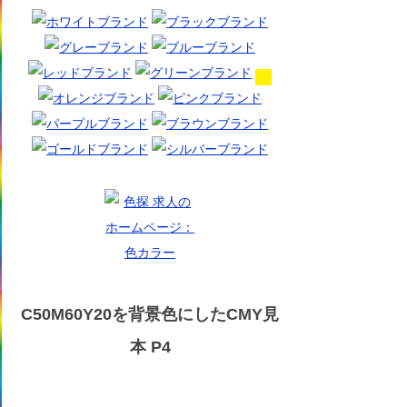
C50M60Y20を背景色にしたCMY見
本 P4