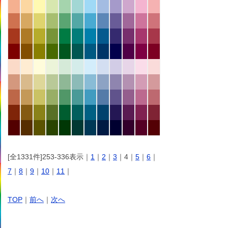
[全1331件]253-336表示｜
1
｜
2
｜
3
｜4｜
5
｜
6
｜
7
｜
8
｜
9
｜
10
｜
11
｜
TOP
｜
前へ
｜
次へ