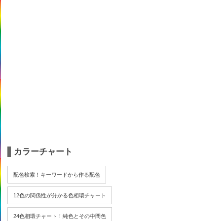
カラーチャート
配色検索！キーワードから作る配色
12色の関係性が分かる色相環チャート
24色相環チャート！純色とその中間色