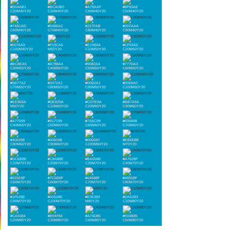
#D0A6B1
#BCA0B0
#A79AAF
#8F93AE
C20M40Y20
C30M40Y20
C40M40Y20
C50M40Y20
#748CAD
#5486AC
#227FAB
#007AAA
C60M40Y20
C70M40Y20
C80M40Y20
C90M40Y20
#0076A9
#F19CA6
#E198A6
#CF93A5
C100M40Y20
M50Y20
C10M50Y20
C20M50Y20
#BC8EA5
#A788A4
#9082A4
#777DA3
C30M50Y20
C40M50Y20
C50M50Y20
C60M50Y20
#5B77A2
#3472A1
#006DA1
#0069A0
C70M50Y20
C80M50Y20
C90M50Y20
C100M50Y20
#EE869A
#DE829A
#CD7E9A
#BB7A9A
M60Y20
C10M60Y20
C20M60Y20
C30M60Y20
#A77599
#917199
#7A6C99
#606898
C40M60Y20
C50M60Y20
C60M60Y20
C70M60Y20
#406398
#006098
#005D97
#EB6D8E
C80M60Y20
C90M60Y20
C100M60Y20
M70Y20
#DC6B8E
#CB688E
#BA658E
#A7628F
C10M70Y20
C20M70Y20
C30M70Y20
C40M70Y20
#925E8F
#7C5B8F
#64588F
#48558F
C50M70Y20
C60M70Y20
C70M70Y20
C80M70Y20
#1F528E
#00508E
#E95383
#DA5283
C90M70Y20
C100M70Y20
M80Y20
C10M80Y20
#CA5084
#B94F84
#A74D85
#934B85
C20M80Y20
C30M80Y20
C40M80Y20
C50M80Y20