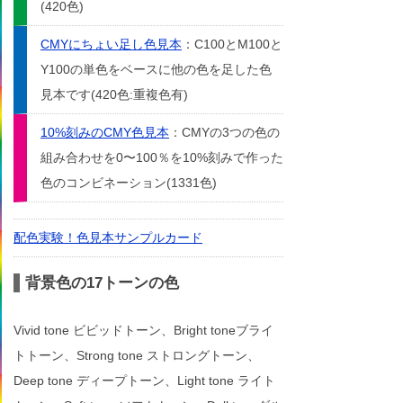
(420色)
CMYにちょい足し色見本
：C100とM100と
Y100の単色をベースに他の色を足した色
見本です(420色:重複色有)
10%刻みのCMY色見本
：CMYの3つの色の
組み合わせを0〜100％を10%刻みで作った
色のコンビネーション(1331色)
配色実験！色見本サンプルカード
背景色の17トーンの色
Vivid tone ビビッドトーン、Bright toneブライ
トトーン、Strong tone ストロングトーン、
Deep tone ディープトーン、Light tone ライト