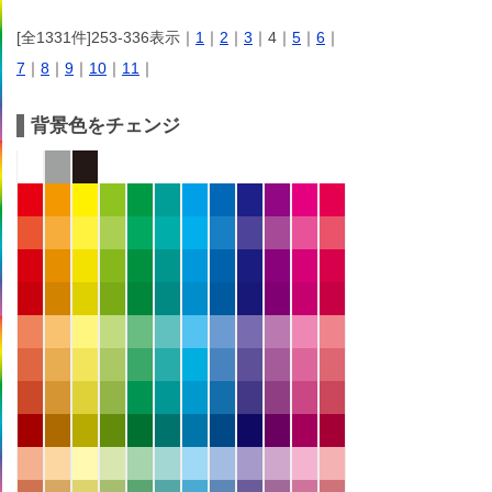
[全1331件]253-336表示｜
1
｜
2
｜
3
｜4｜
5
｜
6
｜
7
｜
8
｜
9
｜
10
｜
11
｜
背景色をチェンジ