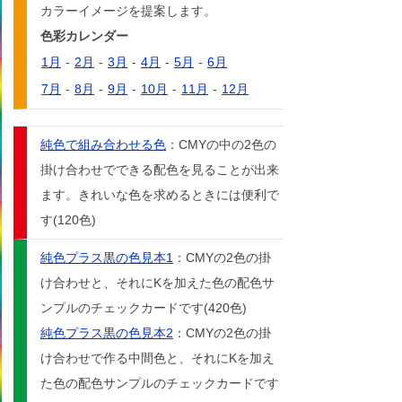
カラーイメージを提案します。
色彩カレンダー
1月
-
2月
-
3月
-
4月
-
5月
-
6月
7月
-
8月
-
9月
-
10月
-
11月
-
12月
純色で組み合わせる色
：CMYの中の2色の
掛け合わせでできる配色を見ることが出来
ます。きれいな色を求めるときには便利で
す(120色)
純色プラス黒の色見本1
：CMYの2色の掛
け合わせと、それにKを加えた色の配色サ
ンプルのチェックカードです(420色)
純色プラス黒の色見本2
：CMYの2色の掛
け合わせで作る中間色と、それにKを加え
た色の配色サンプルのチェックカードです