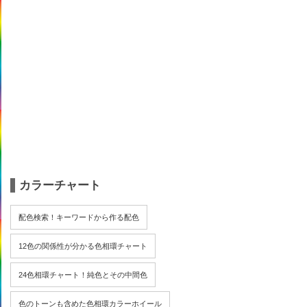
カラーチャート
配色検索！キーワードから作る配色
12色の関係性が分かる色相環チャート
24色相環チャート！純色とその中間色
色のトーンも含めた色相環カラーホイール