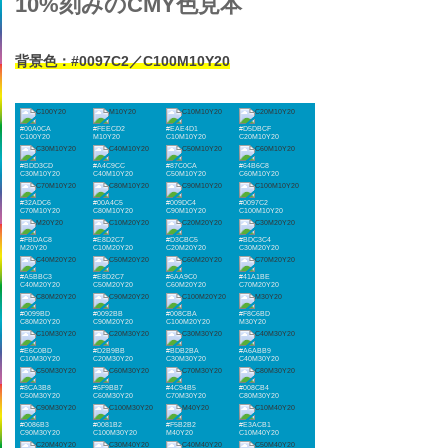
10%刻みのCMY色見本
背景色：#0097C2／C100M10Y20
#00A0CA
#FEECD2
#EAE4D1
#D5DBCF
C100Y20
M10Y20
C10M10Y20
C20M10Y20
#BDD3CD
#A4C9CC
#87C0CA
#64B6C8
C30M10Y20
C40M10Y20
C50M10Y20
C60M10Y20
#32ADC6
#00A4C5
#009DC4
#0097C2
C70M10Y20
C80M10Y20
C90M10Y20
C100M10Y20
#FBDAC8
#E8D2C7
#D3CBC5
#BDC3C4
M20Y20
C10M20Y20
C20M20Y20
C30M20Y20
#A5BBC3
#E8D2C7
#6AA9C0
#41A1BE
C40M20Y20
C50M20Y20
C60M20Y20
C70M20Y20
#0099BD
#0092BB
#008CBA
#F8C6BD
C80M20Y20
C90M20Y20
C100M20Y20
M30Y20
#E6C0BD
#D2B9BB
#BDB2BA
#A6ABB9
C10M30Y20
C20M30Y20
C30M30Y20
C40M30Y20
#8CA3B8
#6F9BB7
#4C94B5
#008CB4
C50M30Y20
C60M30Y20
C70M30Y20
C80M30Y20
#0086B3
#0081B2
#F5B2B2
#E3ACB1
C90M30Y20
C100M30Y20
M40Y20
C10M40Y20