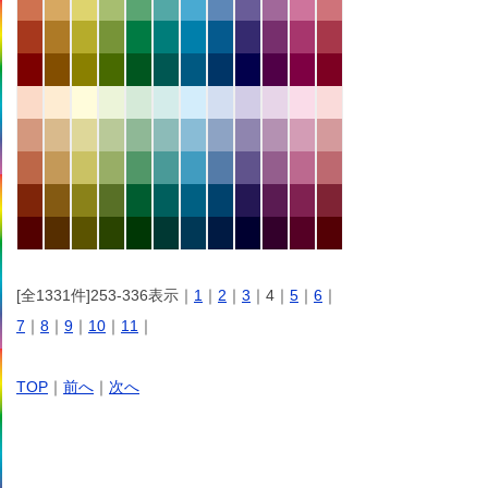
[全1331件]253-336表示｜
1
｜
2
｜
3
｜4｜
5
｜
6
｜
7
｜
8
｜
9
｜
10
｜
11
｜
TOP
｜
前へ
｜
次へ