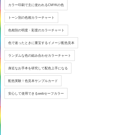
カラー印刷で主に使われるCMYKの色
トーン別の色相カラーチャート
色相別の明度・彩度のカラーチャート
色で迷ったときに重宝するイメージ配色見本
ランダムな色の組み合わせカラーチャート
身近なお手本を研究して配色上手になる
配色実験！色見本サンプルカード
安心して使用できるwebセーフカラー