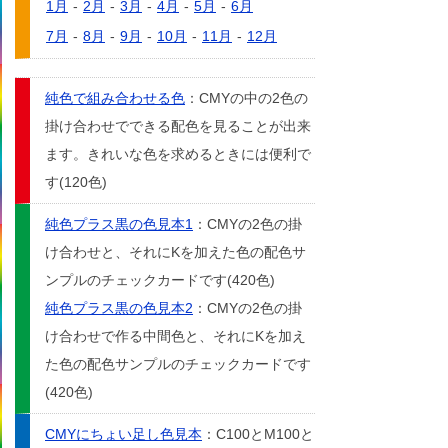
1月
-
2月
-
3月
-
4月
-
5月
-
6月
7月
-
8月
-
9月
-
10月
-
11月
-
12月
純色で組み合わせる色
：CMYの中の2色の
掛け合わせでできる配色を見ることが出来
ます。きれいな色を求めるときには便利で
す(120色)
純色プラス黒の色見本1
：CMYの2色の掛
け合わせと、それにKを加えた色の配色サ
ンプルのチェックカードです(420色)
純色プラス黒の色見本2
：CMYの2色の掛
け合わせで作る中間色と、それにKを加え
た色の配色サンプルのチェックカードです
(420色)
CMYにちょい足し色見本
：C100とM100と