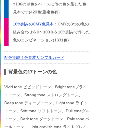
Y100の単色をベースに他の色を足した色
見本です(420色:重複色有)
10%刻みのCMY色見本
：CMYの3つの色の
組み合わせを0〜100％を10%刻みで作った
色のコンビネーション(1331色)
配色実験！色見本サンプルカード
背景色の17トーンの色
Vivid tone ビビッドトーン、Bright toneブライ
トトーン、Strong tone ストロングトーン、
Deep tone ディープトーン、Light tone ライト
トーン、Soft tone ソフトトーン、Dull toneダル
トーン、Dark tone ダークトーン、Pale tone ペ
ールトーン、 Light grayish tone ライトグレイ