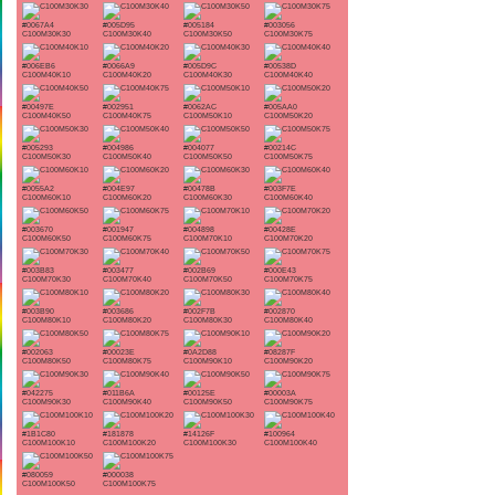
#0067A4
#005D95
#005184
#003056
C100M30K30
C100M30K40
C100M30K50
C100M30K75
#006EB6
#0066A9
#005D9C
#00538D
C100M40K10
C100M40K20
C100M40K30
C100M40K40
#00497E
#002951
#0062AC
#005AA0
C100M40K50
C100M40K75
C100M50K10
C100M50K20
#005293
#004986
#004077
#00214C
C100M50K30
C100M50K40
C100M50K50
C100M50K75
#0055A2
#004E97
#00478B
#003F7E
C100M60K10
C100M60K20
C100M60K30
C100M60K40
#003670
#001947
#004898
#00428E
C100M60K50
C100M60K75
C100M70K10
C100M70K20
#003B83
#003477
#002B69
#000E43
C100M70K30
C100M70K40
C100M70K50
C100M70K75
#003B90
#003686
#002F7B
#002870
C100M80K10
C100M80K20
C100M80K30
C100M80K40
#002063
#00023E
#0A2D88
#08287F
C100M80K50
C100M80K75
C100M90K10
C100M90K20
#042275
#011B6A
#00125E
#00003A
C100M90K30
C100M90K40
C100M90K50
C100M90K75
#1B1C80
#181878
#14126F
#100964
C100M100K10
C100M100K20
C100M100K30
C100M100K40
#080059
#000038
C100M100K50
C100M100K75