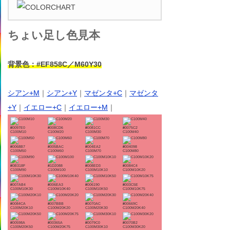
ちょい足し色見本
背景色：#EF858C／M60Y30
シアン+M
｜
シアン+Y
｜
マゼンタ+C
｜
マゼンタ
+Y
｜
イエロー+C
｜
イエロー+M
｜
#0097E0
#008CD6
#0081CC
#0075C2
C100M10
C100M20
C100M30
C100M40
#0068B7
#005BAC
#004EA2
#004098
C100M50
C100M60
C100M70
C100M80
#0B318F
#1D2088
#008ED3
#0084C4
C100M90
C100M100
C100M10K10
C100M10K20
#007AB4
#006EA3
#006190
#003C5E
C100M10K30
C100M10K40
C100M10K50
C100M10K75
#0084CA
#007BBB
#0070AC
#00669C
C100M20K10
C100M20K20
C100M20K30
C100M20K40
#00598A
#00365A
#0079C0
#0070B2
C100M20K50
C100M20K75
C100M30K10
C100M30K20