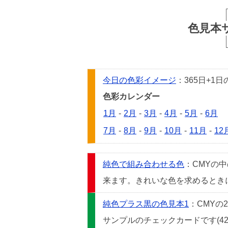
色見本
今日の色彩イメージ
：365日+
色彩カレンダー
1月
-
2月
-
3月
-
4月
-
5月
-
6月
7月
-
8月
-
9月
-
10月
-
11月
-
12
純色で組み合わせる色
：CMYの
来ます。きれいな色を求めるときには
純色プラス黒の色見本1
：CMYの
サンプルのチェックカードです(42