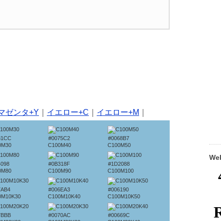
マゼンタ+Y
｜
イエロー+C
｜
イエロー+M
｜
81CC
#0075C2
#0068B7
0M30
C100M40
C100M50
W
4098
#0B318F
#1D2088
0M80
C100M90
C100M100
7AB4
#006EA3
#006190
0M10K30
C100M10K40
C100M10K50
7BBB
#0070AC
#00669C