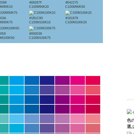
2D88
#08287F
#042275
0M90K10
C100M90K20
C100M90K30
003A
#1B1C80
#181878
0M90K75
C100M100K10
C100M100K20
0059
#000038
0M100K50
C100M100K75
色
選