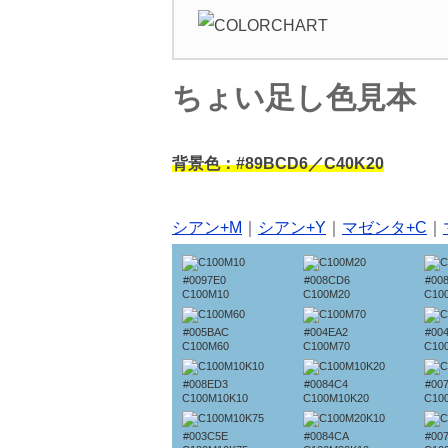
ちょい足し色見本
背景色：#89BCD6／C40K20
シアン+M
｜
シアン+Y
｜
マゼンタ+C
｜
#0097E0
#008CD6
#00
C100M10
C100M20
C10
#005BAC
#004EA2
#00
C100M60
C100M70
C10
#008ED3
#0084C4
#00
C100M10K10
C100M10K20
C10
#003C5E
#0084CA
#00