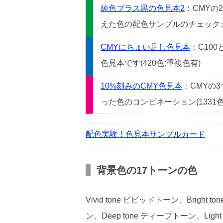
純色プラス黒の色見本2
：CMYの
えた色の配色サンプルのチェックカー
CMYにちょい足し色見本
：C10
色見本です(420色:重複色有)
10%刻みのCMY色見本
：CMYの
った色のコンビネーション(1331色
配色実験！色見本サンプルカード
背景色の17トーンの色
Vivid tone ビビッドトーン、Bright
ン、Deep tone ディープトーン、Light