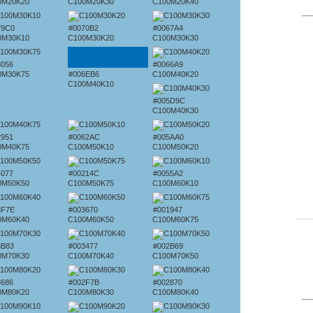
0M20K20
C100M20K30
C100M20K40
79C0
#0070B2
#0067A4
0M30K10
C100M30K20
C100M30K30
3056
#0066A9
0M30K75
#006EB6
C100M40K20
C100M40K10
#005D9C
C100M40K30
2951
#0062AC
#005AA0
0M40K75
C100M50K10
C100M50K20
4077
#00214C
#0055A2
0M50K50
C100M50K75
C100M60K10
3F7E
#003670
#001947
0M60K40
C100M60K50
C100M60K75
3B83
#003477
#002B69
0M70K30
C100M70K40
C100M70K50
3686
#002F7B
#002870
0M80K20
C100M80K30
C100M80K40