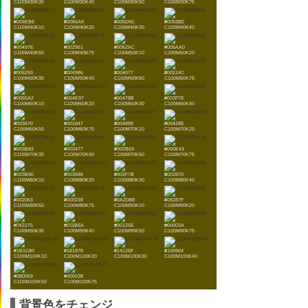
C100M30K30
C100M30K40
C100M30K50
C100M30K75
#006EB6
#0066A9
#005D9C
#00538D
C100M40K10
C100M40K20
C100M40K30
C100M40K40
#00497E
#002951
#0062AC
#005AA0
C100M40K50
C100M40K75
C100M50K10
C100M50K20
#005293
#004986
#004077
#00214C
C100M50K30
C100M50K40
C100M50K50
C100M50K75
#0055A2
#004E97
#00478B
#003F7E
C100M60K10
C100M60K20
C100M60K30
C100M60K40
#003670
#001947
#004898
#00428E
C100M60K50
C100M60K75
C100M70K10
C100M70K20
#003B83
#003477
#002B69
#000E43
C100M70K30
C100M70K40
C100M70K50
C100M70K75
#003B90
#003686
#002F7B
#002870
C100M80K10
C100M80K20
C100M80K30
C100M80K40
#002063
#00023E
#0A2D88
#08287F
C100M80K50
C100M80K75
C100M90K10
C100M90K20
#042275
#011B6A
#00125E
#00003A
C100M90K30
C100M90K40
C100M90K50
C100M90K75
#1B1C80
#181878
#14126F
#100964
C100M100K10
C100M100K20
C100M100K30
C100M100K40
#080059
#000038
C100M100K50
C100M100K75
背景色をチェンジ