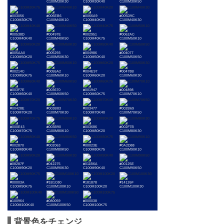
C100M30K30
C100M30K40
C100M30K50
#003056
#006EB6
#0066A9
#005D9C
C100M30K75
C100M40K10
C100M40K20
C100M40K30
#00538D
#00497E
#002951
#0062AC
C100M40K40
C100M40K50
C100M40K75
C100M50K10
#005AA0
#005293
#004986
#004077
C100M50K20
C100M50K30
C100M50K40
C100M50K50
#00214C
#0055A2
#004E97
#00478B
C100M50K75
C100M60K10
C100M60K20
C100M60K30
#003F7E
#003670
#001947
#004898
C100M60K40
C100M60K50
C100M60K75
C100M70K10
#00428E
#003B83
#003477
#002B69
C100M70K20
C100M70K30
C100M70K40
C100M70K50
#000E43
#003B90
#003686
#002F7B
C100M70K75
C100M80K10
C100M80K20
C100M80K30
#002870
#002063
#00023E
#0A2D88
C100M80K40
C100M80K50
C100M80K75
C100M90K10
#08287F
#042275
#011B6A
#00125E
C100M90K20
C100M90K30
C100M90K40
C100M90K50
#00003A
#1B1C80
#181878
#14126F
C100M90K75
C100M100K10
C100M100K20
C100M100K30
#100964
#080059
#000038
C100M100K40
C100M100K50
C100M100K75
背景色をチェンジ