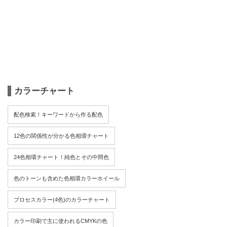
カラーチャート
配色検索！キーワードから作る配色
12色の関係性が分かる色相環チャート
24色相環チャート！純色とその中間色
色のトーンも含めた色相環カラーホイール
プロセスカラー(4色)のカラーチャート
カラー印刷で主に使われるCMYKの色