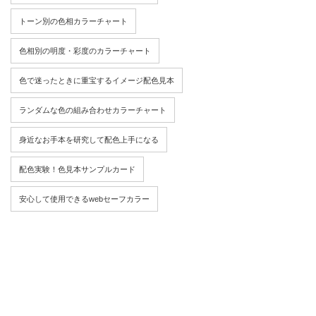
トーン別の色相カラーチャート
色相別の明度・彩度のカラーチャート
色で迷ったときに重宝するイメージ配色見本
ランダムな色の組み合わせカラーチャート
身近なお手本を研究して配色上手になる
配色実験！色見本サンプルカード
安心して使用できるwebセーフカラー