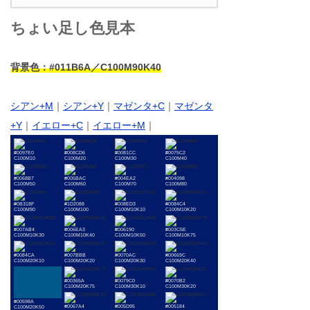
ちょい足し色見本
背景色：#011B6A／C100M90K40
シアン+M
｜
シアン+Y
｜
マゼンタ+C
｜
マゼンタ
+Y
｜
イエロー+C
｜
イエロー+M
｜
#0097E0
#008CD6
#0081CC
#0075C2
C100M10
C100M20
C100M30
C100M40
#0068B7
#005BAC
#004EA2
#004098
C100M50
C100M60
C100M70
C100M80
#0B318F
#1D2088
#008ED3
#0084C4
C100M90
C100M100
C100M10K10
C100M10K20
#007AB4
#006EA3
#006190
#003C5E
C100M10K30
C100M10K40
C100M10K50
C100M10K75
#0084CA
#007BBB
#0070AC
#00669C
C100M20K10
C100M20K20
C100M20K30
C100M20K40
#00365A
#0079C0
#0070B2
C100M20K75
C100M30K10
C100M30K20
#00598A
#0067A4
#005D95
#005184
C100M20K50