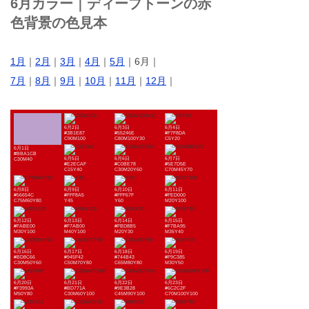
6月カラー｜ディープトーンの赤
色背景の色見本
1月
｜
2月
｜
3月
｜
4月
｜
5月
｜6月｜
7月
｜
8月
｜
9月
｜
10月
｜
11月
｜
12月
｜
6月2日
6月3日
6月4日
#3B1E87
#55246E
#F7F8DA
C90M100
C80M100Y30
C5Y20
6月1日
#BBA1CB
6月5日
6月6日
6月7日
C30M40
#E2ECAF
#C0BE78
#5E7D5E
C15Y40
C30M20Y60
C70M45Y70
6月8日
6月9日
6月10日
6月11日
#56654C
#FFF8A5
#FFF67F
#FED000
C75M60Y80
Y45
Y60
M20Y100
6月12日
6月13日
6月14日
6月15日
#FABE00
#F7AB00
#FBD8B5
#F7BA95
M30Y100
M40Y100
M20Y30
M35Y40
6月16日
6月17日
6月18日
6月19日
#BD8C66
#945F42
#744B43
#F9C385
C30M50Y60
C50M70Y80
C65M80Y80
M30Y50
6月20日
6月21日
6月22日
6月23日
#F3993A
#BD771A
#9E3B28
#6C2C2F
M50Y80
C30M60Y100
C45M90Y100
C70M100Y100