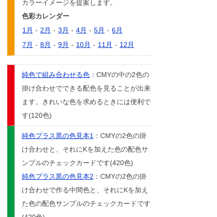
カラーイメージを提案します。
色彩カレンダー
1月
-
2月
-
3月
-
4月
-
5月
-
6月
7月
-
8月
-
9月
-
10月
-
11月
-
12月
純色で組み合わせる色
：CMYの中の2色の
掛け合わせでできる配色を見ることが出来
ます。きれいな色を求めるときには便利で
す(120色)
純色プラス黒の色見本1
：CMYの2色の掛
け合わせと、それにKを加えた色の配色サ
ンプルのチェックカードです(420色)
純色プラス黒の色見本2
：CMYの2色の掛
け合わせで作る中間色と、それにKを加え
た色の配色サンプルのチェックカードです