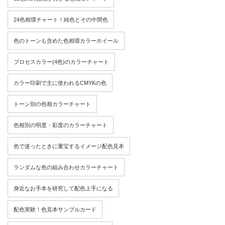
24色相環チャート！純色とその中間色
色のトーンも含めた色相環カラーホイール
プロセスカラー(4色)のカラーチャート
カラー印刷で主に使われるCMYKの色
トーン別の色相カラーチャート
色相別の明度・彩度のカラーチャート
色で迷ったときに重宝するイメージ配色見本
ランダムな色の組み合わせカラーチャート
身近なお手本を研究して配色上手になる
配色実験！色見本サンプルカード