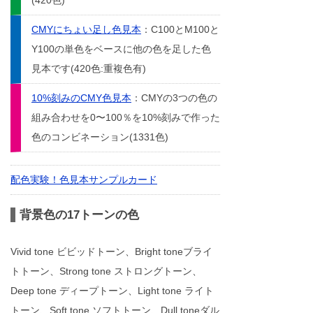
(420色)
CMYにちょい足し色見本
：C100とM100と
Y100の単色をベースに他の色を足した色
見本です(420色:重複色有)
10%刻みのCMY色見本
：CMYの3つの色の
組み合わせを0〜100％を10%刻みで作った
色のコンビネーション(1331色)
配色実験！色見本サンプルカード
背景色の17トーンの色
Vivid tone ビビッドトーン、Bright toneブライ
トトーン、Strong tone ストロングトーン、
Deep tone ディープトーン、Light tone ライト
トーン、Soft tone ソフトトーン、Dull toneダル