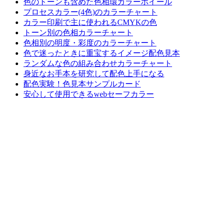
色のトーンも含めた色相環カラーホイール
プロセスカラー(4色)のカラーチャート
カラー印刷で主に使われるCMYKの色
トーン別の色相カラーチャート
色相別の明度・彩度のカラーチャート
色で迷ったときに重宝するイメージ配色見本
ランダムな色の組み合わせカラーチャート
身近なお手本を研究して配色上手になる
配色実験！色見本サンプルカード
安心して使用できるwebセーフカラー