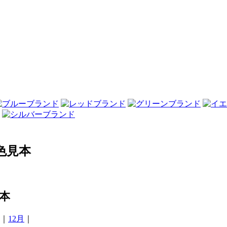
色見本
本
｜
12月
｜