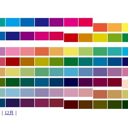
｜
12月
｜