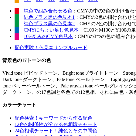
純色で組み合わせる色
：CMYの中の2色の掛け合わ
純色プラス黒の色見本1
：CMYの2色の掛け合わせ
純色プラス黒の色見本2
：CMYの2色の掛け合わせ
CMYにちょい足し色見本
：C100とM100とY10
10%刻みのCMY色見本
：CMYの3つの色の組み合わせ
配色実験！色見本サンプルカード
背景色の17トーンの色
Vivid tone ビビッドトーン、Bright toneブライトトーン、Stro
Dark tone ダークトーン、Pale tone ペールトーン、 Light gr
tone ベリーペールトーン、Pale grayish tone ペールグレイッシュ
ダークトーン、の17色調と各色での12色相、それに白色・灰
カラーチャート
配色検索！キーワードから作る配色
12色の関係性が分かる色相環チャート
24色相環チャート！純色とその中間色