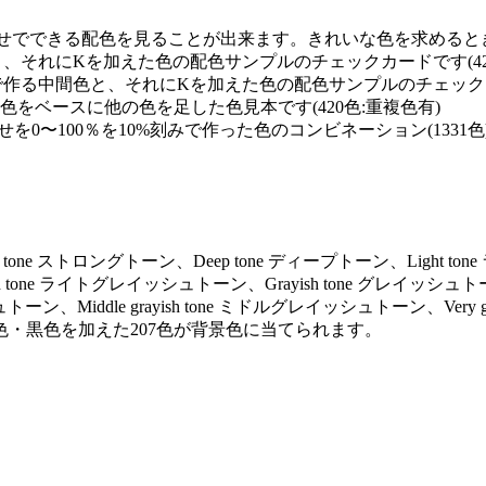
せでできる配色を見ることが出来ます。きれいな色を求めるときに
と、それにKを加えた色の配色サンプルのチェックカードです(42
で作る中間色と、それにKを加えた色の配色サンプルのチェックカー
0の単色をベースに他の色を足した色見本です(420色:重複色有)
を0〜100％を10%刻みで作った色のコンビネーション(1331色
ng tone ストロングトーン、Deep tone ディープトーン、Light to
ayish tone ライトグレイッシュトーン、Grayish tone グレイッシュト
トーン、Middle grayish tone ミドルグレイッシュトーン、Very gr
色・黒色を加えた207色が背景色に当てられます。