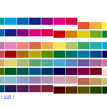
｜
12月
｜