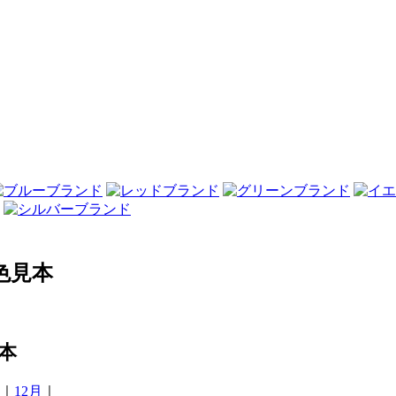
色見本
本
｜
12月
｜