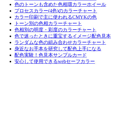
色のトーンも含めた色相環カラーホイール
プロセスカラー(4色)のカラーチャート
カラー印刷で主に使われるCMYKの色
トーン別の色相カラーチャート
色相別の明度・彩度のカラーチャート
色で迷ったときに重宝するイメージ配色見本
ランダムな色の組み合わせカラーチャート
身近なお手本を研究して配色上手になる
配色実験！色見本サンプルカード
安心して使用できるwebセーフカラー