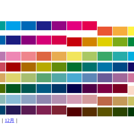
｜
12月
｜