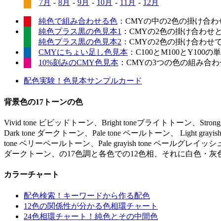
7月
-
8月
-
9月
-
10月
-
11月
-
12月
純色で組み合わせる色
：CMYの中の2色の掛け合わ
純色プラス黒の色見本1
：CMYの2色の掛け合わせ
純色プラス黒の色見本2
：CMYの2色の掛け合わせ
CMYにちょい足し色見本
：C100とM100とY10
10%刻みのCMY色見本
：CMYの3つの色の組み合わせ
配色実験！色見本サンプルカード
背景色の17トーンの色
Vivid tone ビビッドトーン、Bright toneブライトトーン、Stro
Dark tone ダークトーン、Pale tone ペールトーン、 Light gr
tone ベリーペールトーン、Pale grayish tone ペールグレイッシュ
ダークトーン、の17色調と各色での12色相、それに白色・灰
カラーチャート
配色検索！キーワードから作る配色
12色の関係性が分かる色相環チャート
24色相環チャート！純色とその中間色