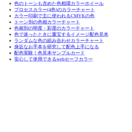
色のトーンも含めた色相環カラーホイール
プロセスカラー(4色)のカラーチャート
カラー印刷で主に使われるCMYKの色
トーン別の色相カラーチャート
色相別の明度・彩度のカラーチャート
色で迷ったときに重宝するイメージ配色見本
ランダムな色の組み合わせカラーチャート
身近なお手本を研究して配色上手になる
配色実験！色見本サンプルカード
安心して使用できるwebセーフカラー