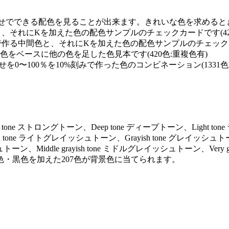
せでできる配色を見ることが出来ます。きれいな色を求めるときに
と、それにKを加えた色の配色サンプルのチェックカードです(42
で作る中間色と、それにKを加えた色の配色サンプルのチェックカー
0の単色をベースに他の色を足した色見本です(420色:重複色有)
を0〜100％を10%刻みで作った色のコンビネーション(1331色
ng tone ストロングトーン、Deep tone ディープトーン、Light to
ayish tone ライトグレイッシュトーン、Grayish tone グレイッシュト
トーン、Middle grayish tone ミドルグレイッシュトーン、Very gr
色・黒色を加えた207色が背景色に当てられます。