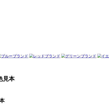
色見本
本