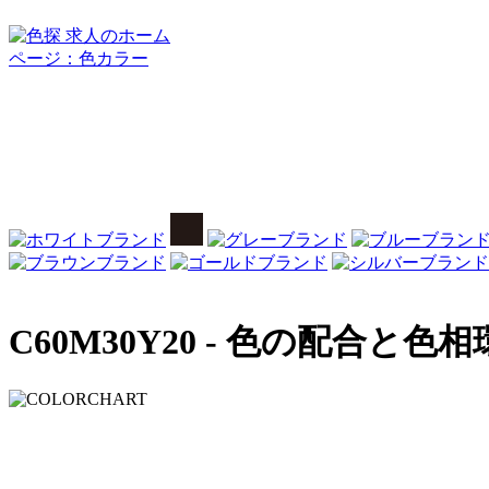
C60M30Y20 -
色の配合と色相