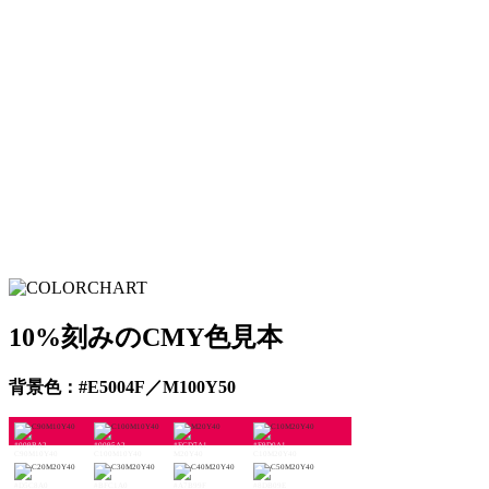
10%刻みのCMY色見本
背景色：#E5004F／M100Y50
#009BA2
#0095A2
#FCD7A1
#E9D0A1
C90M10Y40
C100M10Y40
M20Y40
C10M20Y40
#D5C8A0
#BFC1A0
#A7B99F
#8DB09E