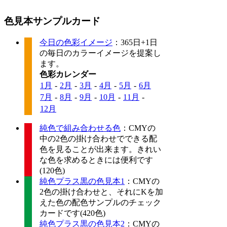
色見本サンプルカード
今日の色彩イメージ
：365日+1日
の毎日のカラーイメージを提案し
ます。
色彩カレンダー
1月
-
2月
-
3月
-
4月
-
5月
-
6月
7月
-
8月
-
9月
-
10月
-
11月
-
12月
純色で組み合わせる色
：CMYの
中の2色の掛け合わせでできる配
色を見ることが出来ます。きれい
な色を求めるときには便利です
(120色)
純色プラス黒の色見本1
：CMYの
2色の掛け合わせと、それにKを加
えた色の配色サンプルのチェック
カードです(420色)
純色プラス黒の色見本2
：CMYの