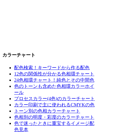
カラーチャート
配色検索！キーワードから作る配色
12色の関係性が分かる色相環チャート
24色相環チャート！純色とその中間色
色のトーンも含めた色相環カラーホイ
ール
プロセスカラー(4色)のカラーチャート
カラー印刷で主に使われるCMYKの色
トーン別の色相カラーチャート
色相別の明度・彩度のカラーチャート
色で迷ったときに重宝するイメージ配
色見本