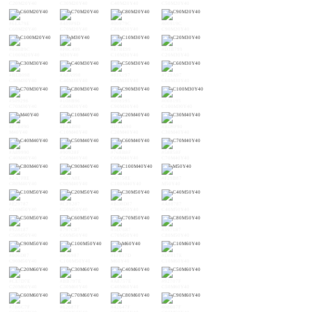
C20M20Y40
C30M20Y40
C40M20Y40
C50M20Y40
#6EA79E
#489F9D
#00979C
#00919C
C60M20Y40
C70M20Y40
C80M20Y40
C90M20Y40
#008B9C
#F8C499
#E7BE99
#D3B799
C100M20Y40
M30Y40
C10M30Y40
C20M30Y40
#BEB098
#A8A998
#8FA197
#729A97
C30M30Y40
C40M30Y40
C50M30Y40
C60M30Y40
#509296
#108B96
#008595
#008195
C70M30Y40
C80M30Y40
C90M30Y40
C100M30Y40
#F5B090
#E4AB90
#D1A590
#BD9F90
M40Y40
C10M40Y40
C20M40Y40
C30M40Y40
#A89990
#90928F
#768B8F
#58858F
C40M40Y40
C50M40Y40
C60M40Y40
C70M40Y40
#2A7F8E
#007A8E
#00758E
#F29B87
C80M40Y40
C90M40Y40
C100M40Y40
M50Y40
#E29787
#CF9287
#BD8D87
#A88787
C10M50Y40
C20M50Y40
C30M50Y40
C40M50Y40
#928187
#797C87
#5D7687
#397187
C50M50Y40
C60M50Y40
C70M50Y40
C80M50Y40
#006D87
#006987
#EF857D
#DF817E
C90M50Y40
C100M50Y40
M60Y40
C10M60Y40
#CE7D7E
#BB797E
#A8757E
#92707F
C20M60Y40
C30M60Y40
C40M60Y40
C50M60Y40
#7B6C7F
#62687F
#42647F
#08607F