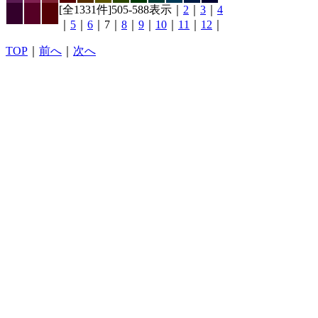
[全1331件]505-588表示｜
2
｜
3
｜
4
｜
5
｜
6
｜7｜
8
｜
9
｜
10
｜
11
｜
12
｜
TOP
｜
前へ
｜
次へ