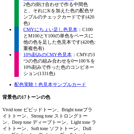
2色の掛け合わせで作る中間色
と、それにKを加えた色の配色サ
ンプルのチェックカードです(420
色)
CMYにちょい足し色見本
：C100
とM100とY100の単色をベースに
他の色を足した色見本です(420色:
重複色有)
10%刻みのCMY色見本
：CMYの3
つの色の組み合わせを0〜100％を
10%刻みで作った色のコンビネー
ション(1331色)
配色実験！色見本サンプルカード
背景色の17トーンの色
Vivid tone ビビッドトーン、Bright toneブラ
イトトーン、Strong tone ストロングトー
ン、Deep tone ディープトーン、Light tone ラ
イトトーン、Soft tone ソフトトーン、Dull