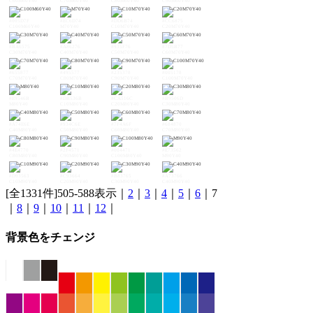
C60M60Y40
C70M60Y40
C80M60Y40
C90M60Y40
#005D7F
#EC6D74
#DD6B74
#CC6875
C100M60Y40
M70Y40
C10M70Y40
C20M70Y40
#BA6575
#A86276
#935F76
#7D5B77
C30M70Y40
C40M70Y40
C50M70Y40
C60M70Y40
#655877
#495577
#235378
#005178
C70M70Y40
C80M70Y40
C90M70Y40
C100M70Y40
#E9546B
#DB536B
#CA516C
#B9506D
M80Y40
C10M80Y40
C20M80Y40
C30M80Y40
#A74E6E
#934C6E
#7F4A6F
#684870
C40M80Y40
C50M80Y40
C60M80Y40
C70M80Y40
#4E4770
#2F4571
#004471
#E73562
C80M80Y40
C90M80Y40
C100M80Y40
M90Y40
#D93563
#C93664
#B83765
#A73766
C10M90Y40
C20M90Y40
C30M90Y40
C40M90Y40
[全1331件]505-588表示｜
2
｜
3
｜
4
｜
5
｜
6
｜7
｜
8
｜
9
｜
10
｜
11
｜
12
｜
背景色をチェンジ