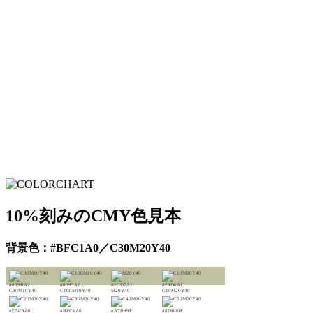
10%刻みのCMY色見本
背景色：#BFC1A0／C30M20Y40
#009BA2
#0095A2
#FCD7A1
#E9D0A1
C90M10Y40
C100M10Y40
M20Y40
C10M20Y40
#D5C8A0
#BFC1A0
#A7B99F
#8DB09E