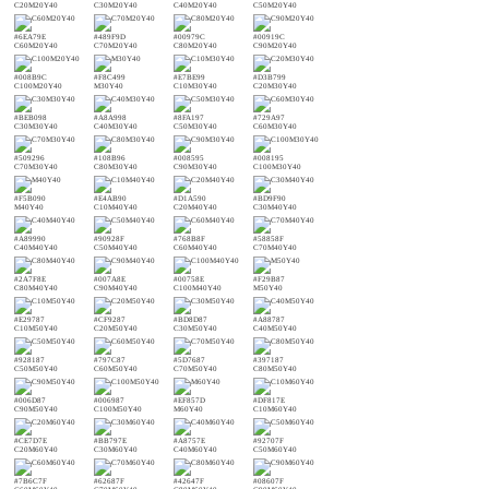
C20M20Y40
C30M20Y40
C40M20Y40
C50M20Y40
#6EA79E
#489F9D
#00979C
#00919C
C60M20Y40
C70M20Y40
C80M20Y40
C90M20Y40
#008B9C
#F8C499
#E7BE99
#D3B799
C100M20Y40
M30Y40
C10M30Y40
C20M30Y40
#BEB098
#A8A998
#8FA197
#729A97
C30M30Y40
C40M30Y40
C50M30Y40
C60M30Y40
#509296
#108B96
#008595
#008195
C70M30Y40
C80M30Y40
C90M30Y40
C100M30Y40
#F5B090
#E4AB90
#D1A590
#BD9F90
M40Y40
C10M40Y40
C20M40Y40
C30M40Y40
#A89990
#90928F
#768B8F
#58858F
C40M40Y40
C50M40Y40
C60M40Y40
C70M40Y40
#2A7F8E
#007A8E
#00758E
#F29B87
C80M40Y40
C90M40Y40
C100M40Y40
M50Y40
#E29787
#CF9287
#BD8D87
#A88787
C10M50Y40
C20M50Y40
C30M50Y40
C40M50Y40
#928187
#797C87
#5D7687
#397187
C50M50Y40
C60M50Y40
C70M50Y40
C80M50Y40
#006D87
#006987
#EF857D
#DF817E
C90M50Y40
C100M50Y40
M60Y40
C10M60Y40
#CE7D7E
#BB797E
#A8757E
#92707F
C20M60Y40
C30M60Y40
C40M60Y40
C50M60Y40
#7B6C7F
#62687F
#42647F
#08607F