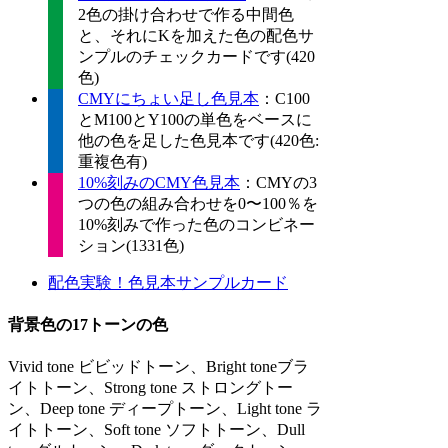
2色の掛け合わせで作る中間色
と、それにKを加えた色の配色サ
ンプルのチェックカードです(420
色)
CMYにちょい足し色見本
：C100
とM100とY100の単色をベースに
他の色を足した色見本です(420色:
重複色有)
10%刻みのCMY色見本
：CMYの3
つの色の組み合わせを0〜100％を
10%刻みで作った色のコンビネー
ション(1331色)
配色実験！色見本サンプルカード
背景色の17トーンの色
Vivid tone ビビッドトーン、Bright toneブラ
イトトーン、Strong tone ストロングトー
ン、Deep tone ディープトーン、Light tone ラ
イトトーン、Soft tone ソフトトーン、Dull