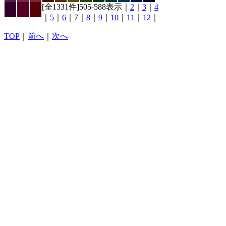
[全1331件]505-588表示｜
2
｜
3
｜
4
｜
5
｜
6
｜7｜
8
｜
9
｜
10
｜
11
｜
12
｜
TOP
｜
前へ
｜
次へ