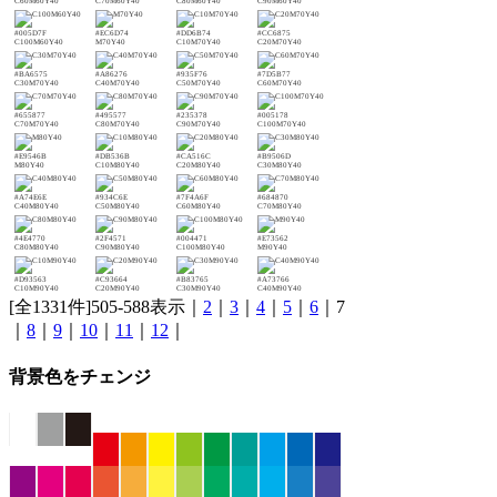
C60M60Y40
C70M60Y40
C80M60Y40
C90M60Y40
#005D7F
#EC6D74
#DD6B74
#CC6875
C100M60Y40
M70Y40
C10M70Y40
C20M70Y40
#BA6575
#A86276
#935F76
#7D5B77
C30M70Y40
C40M70Y40
C50M70Y40
C60M70Y40
#655877
#495577
#235378
#005178
C70M70Y40
C80M70Y40
C90M70Y40
C100M70Y40
#E9546B
#DB536B
#CA516C
#B9506D
M80Y40
C10M80Y40
C20M80Y40
C30M80Y40
#A74E6E
#934C6E
#7F4A6F
#684870
C40M80Y40
C50M80Y40
C60M80Y40
C70M80Y40
#4E4770
#2F4571
#004471
#E73562
C80M80Y40
C90M80Y40
C100M80Y40
M90Y40
#D93563
#C93664
#B83765
#A73766
C10M90Y40
C20M90Y40
C30M90Y40
C40M90Y40
[全1331件]505-588表示｜
2
｜
3
｜
4
｜
5
｜
6
｜7
｜
8
｜
9
｜
10
｜
11
｜
12
｜
背景色をチェンジ