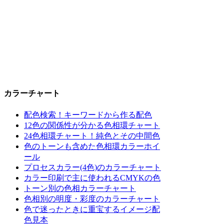
カラーチャート
配色検索！キーワードから作る配色
12色の関係性が分かる色相環チャート
24色相環チャート！純色とその中間色
色のトーンも含めた色相環カラーホイ
ール
プロセスカラー(4色)のカラーチャート
カラー印刷で主に使われるCMYKの色
トーン別の色相カラーチャート
色相別の明度・彩度のカラーチャート
色で迷ったときに重宝するイメージ配
色見本