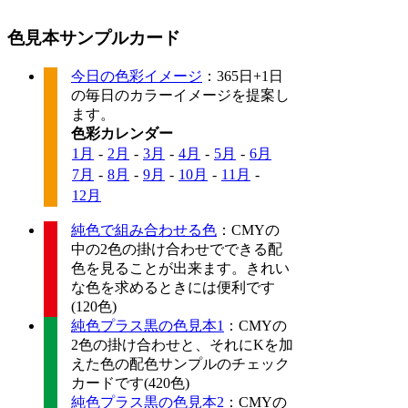
色見本サンプルカード
今日の色彩イメージ
：365日+1日
の毎日のカラーイメージを提案し
ます。
色彩カレンダー
1月
-
2月
-
3月
-
4月
-
5月
-
6月
7月
-
8月
-
9月
-
10月
-
11月
-
12月
純色で組み合わせる色
：CMYの
中の2色の掛け合わせでできる配
色を見ることが出来ます。きれい
な色を求めるときには便利です
(120色)
純色プラス黒の色見本1
：CMYの
2色の掛け合わせと、それにKを加
えた色の配色サンプルのチェック
カードです(420色)
純色プラス黒の色見本2
：CMYの