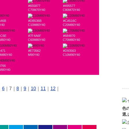
#655877
#495577
C70M70Y40
C80M70Y40
546B
#DB536B
#CA516C
Y40
C10M80Y40
C20M80Y40
4C6E
#7F4A6F
#684870
M80Y40
C60M80Y40
C70M80Y40
4471
#E73562
#D93563
0M80Y40
M90Y40
C10M90Y40
3766
M90Y40
｜
6
｜7｜
8
｜
9
｜
10
｜
11
｜
12
｜
色
選