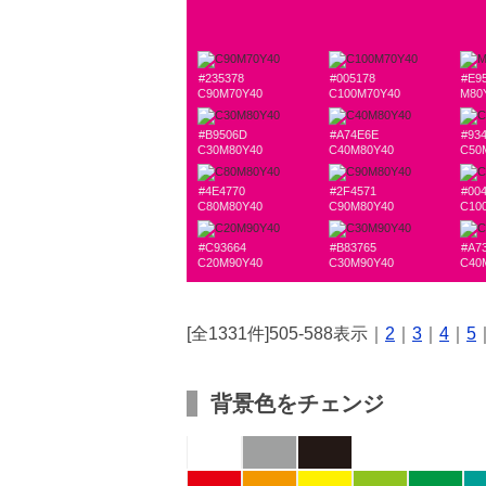
#235378
#005178
#E9
C90M70Y40
C100M70Y40
M80
#B9506D
#A74E6E
#93
C30M80Y40
C40M80Y40
C50
#4E4770
#2F4571
#00
C80M80Y40
C90M80Y40
C10
#C93664
#B83765
#A7
C20M90Y40
C30M90Y40
C40
[全1331件]505-588表示｜
2
｜
3
｜
4
｜
5
背景色をチェンジ