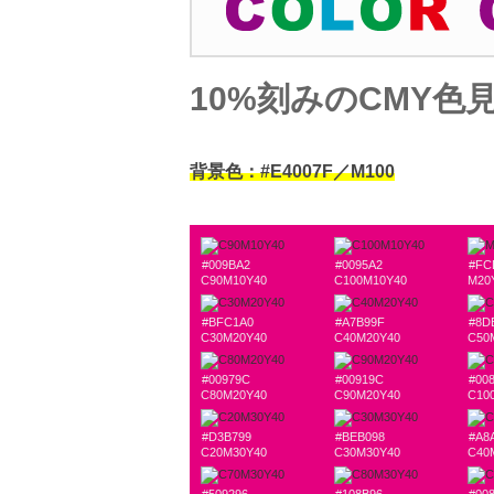
10%刻みのCMY色
背景色：#E4007F／M100
#009BA2
#0095A2
#FC
C90M10Y40
C100M10Y40
M20
#BFC1A0
#A7B99F
#8D
C30M20Y40
C40M20Y40
C50
#00979C
#00919C
#00
C80M20Y40
C90M20Y40
C10
#D3B799
#BEB098
#A8
C20M30Y40
C30M30Y40
C40