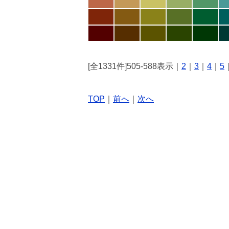
[全1331件]505-588表示｜
2
｜
3
｜
4
｜
5
TOP
｜
前へ
｜
次へ