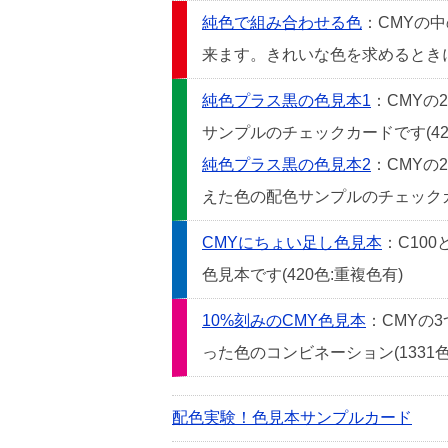
純色で組み合わせる色
：CMYの
来ます。きれいな色を求めるときには
純色プラス黒の色見本1
：CMYの
サンプルのチェックカードです(42
純色プラス黒の色見本2
：CMYの
えた色の配色サンプルのチェックカー
CMYにちょい足し色見本
：C10
色見本です(420色:重複色有)
10%刻みのCMY色見本
：CMYの
った色のコンビネーション(1331色
配色実験！色見本サンプルカード