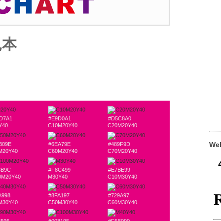
見本
D7A1
#E9D0A1
#D5C8A0
Y40
C10M20Y40
C20M20Y40
W
B09E
#6EA79E
#489F9D
M20Y40
C60M20Y40
C70M20Y40
8B9C
#F8C499
#E7BE99
0M20Y40
M30Y40
C10M30Y40
A998
#8FA197
#729A97
M30Y40
C50M30Y40
C60M30Y40