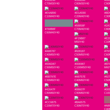
#509296
#108B96
#00
C70M30Y40
C80M30Y40
C90
#E4AB90
#D1A590
#BD
C10M40Y40
C20M40Y40
C30
#58858F
#2A
#768B8F
C70M40Y40
C80
C60M40Y40
#F29B87
#E2
M50Y40
C10
#A88787
#928187
#79
C40M50Y40
C50M50Y40
C60
#006D87
#006987
#EF
C90M50Y40
C100M50Y40
M60
#BB797E
#A8757E
#92
C30M60Y40
C40M60Y40
C50
#42647F
#08607F
#00
C80M60Y40
C90M60Y40
C10
#CC6875
#BA6575
C20M70Y40
C30M70Y40
#A8
C40