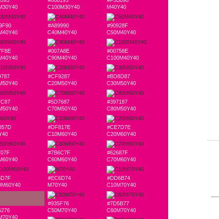
8595
#008195
#F5B090
M30Y40
C100M30Y40
M40Y40
9F90
#A89990
#90928F
M40Y40
C40M40Y40
C50M40Y40
7F8E
#007A8E
#00758E
M40Y40
C90M40Y40
C100M40Y40
9787
#CF9287
#BD8D87
M50Y40
C20M50Y40
C30M50Y40
7C87
#5D7687
#397187
M50Y40
C70M50Y40
C80M50Y40
857D
#DF817E
#CE7D7E
Y40
C10M60Y40
C20M60Y40
707F
#7B6C7F
#62687F
M60Y40
C60M60Y40
C70M60Y40
5D7F
#EC6D74
#DD6B74
0M60Y40
M70Y40
C10M70Y40
#935F76
#7D5B77
6276
C50M70Y40
C60M70Y40
M70Y40