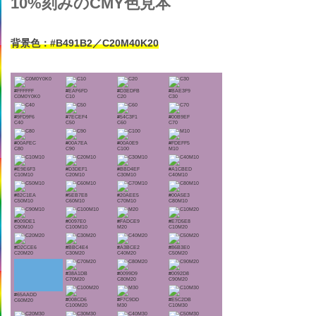
10%刻みのCMY色見本
背景色：#B491B2／C20M40K20
#FFFFFF
#EAF6FD
#D3EDFB
#BAE3F9
C0M0Y0K0
C10
C20
C30
#9FD9F6
#7ECEF4
#54C3F1
#00B9EF
C40
C50
C60
C70
#00AFEC
#00A7EA
#00A0E9
#FDEFF5
C80
C90
C100
M10
#E9E6F3
#D3DEF1
#BBD4EF
#A1CBED
C10M10
C20M10
C30M10
C40M10
#82C1EA
#5EB7E8
#20AEE5
#00A5E3
C50M10
C60M10
C70M10
C80M10
#009DE1
#0097E0
#FADCE9
#E7D5E8
C90M10
C100M10
M20
C10M20
#D2CCE6
#BBC4E4
#A3BCE2
#86B3E0
C20M20
C30M20
C40M20
C50M20
#38A1DB
#0099D9
#0092D8
C70M20
C80M20
C90M20
#65AADD
#008CD6
#F7C9DD
#E5C2DB
C60M20
C100M20
M30
C10M30