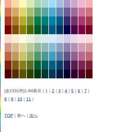
[全1331件]1-84表示｜1｜
2
｜
3
｜
4
｜
5
｜
6
｜
7
｜
8
｜
9
｜
10
｜
11
｜
TOP
｜前へ｜
次へ