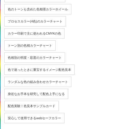
色のトーンも含めた色相環カラーホイール
プロセスカラー(4色)のカラーチャート
カラー印刷で主に使われるCMYKの色
トーン別の色相カラーチャート
色相別の明度・彩度のカラーチャート
色で迷ったときに重宝するイメージ配色見本
ランダムな色の組み合わせカラーチャート
身近なお手本を研究して配色上手になる
配色実験！色見本サンプルカード
安心して使用できるwebセーフカラー