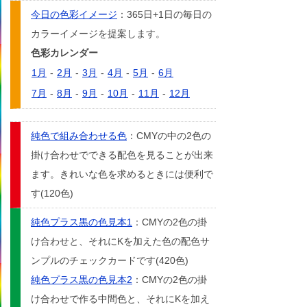
今日の色彩イメージ
：365日+1日の毎日の
カラーイメージを提案します。
色彩カレンダー
1月
-
2月
-
3月
-
4月
-
5月
-
6月
7月
-
8月
-
9月
-
10月
-
11月
-
12月
純色で組み合わせる色
：CMYの中の2色の
掛け合わせでできる配色を見ることが出来
ます。きれいな色を求めるときには便利で
す(120色)
純色プラス黒の色見本1
：CMYの2色の掛
け合わせと、それにKを加えた色の配色サ
ンプルのチェックカードです(420色)
純色プラス黒の色見本2
：CMYの2色の掛
け合わせで作る中間色と、それにKを加え