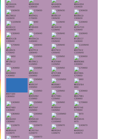
#D1BADA
#BBB3D8
#A4ABD6
#8AA3D4
C20M30
C30M30
C40M30
C50M30
#6C9BD2
#4694D1
#008CCF
#0086CD
C60M30
C70M30
C80M30
C90M30
#0081CC
#F4B4D0
#E3AECE
#CFA7CD
C100M30
M40
C10M40
C20M40
#BBA1CB
#A59ACA
#8D93C8
#718CC7
C30M40
C40M40
C50M40
C60M40
#5185C5
#187FC4
#0079C3
#0075C2
C70M40
C80M40
C90M40
C100M40
#F19EC2
#E098C1
#CE93BF
#BB8DBE
M50
C10M50
C20M50
C30M50
#A688BD
#8F82BC
#757CBB
#5976BA
C40M50
C50M50
C60M50
C70M50
#006C97
#0068B7
#EE87B4
C90M50
C100M50
M60
#3071B9
#DE82B2
#CC7DB1
#BA79B1
C80M50
C10M60
C20M60
C30M60
#A674B0
#9070AF
#796BAF
#5F67AE
C40M60
C50M60
C60M60
C70M60
#3D62AD
#005EAD
#005BAC
#EB6EA5
C80M60
C90M60
C100M60
M70
#DB6AA4
#CA67A4
#B963A4
#A660A3
C10M70
C20M70
C30M70
C40M70