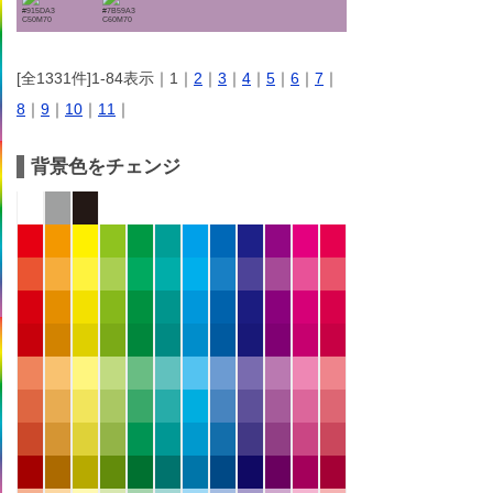
#915DA3
#7B59A3
C50M70
C60M70
[全1331件]1-84表示｜1｜
2
｜
3
｜
4
｜
5
｜
6
｜
7
｜
8
｜
9
｜
10
｜
11
｜
背景色をチェンジ