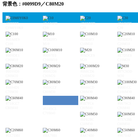
背景色：#0099D9／C80M20
#FFFFFF
#EAF6FD
#D3EDFB
#BAE3F9
C0M0Y0K0
C10
C20
C30
#00A0E9
#FDEFF5
#E9E6F3
#D3DEF1
C100
M10
C10M10
C20M10
#009DE1
#0097E0
#FADCE9
#E7D5E8
C90M10
C100M10
M20
C10M20
#0099D9
#0092D8
#008CD6
#F7C9DD
C80M20
C90M20
C100M20
M30
#4694D1
#008CCF
#0086CD
#0081CC
C70M30
C80M30
C90M30
C100M30
#718CC7
#187FC4
#0079C3
C60M40
C80M40
C90M40
#5185C5
C70M40
#8F82BC
#757CBB
C50M50
C60M50
#CC7DB1
#BA79B1
#A674B0
#9070AF