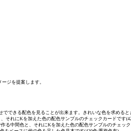
イメージを提案します。
せでできる配色を見ることが出来ます。きれいな色を求めるときに
と、それにKを加えた色の配色サンプルのチェックカードです(42
で作る中間色と、それにKを加えた色の配色サンプルのチェックカー
0の単色をベースに他の色を足した色見本です(420色:重複色有)