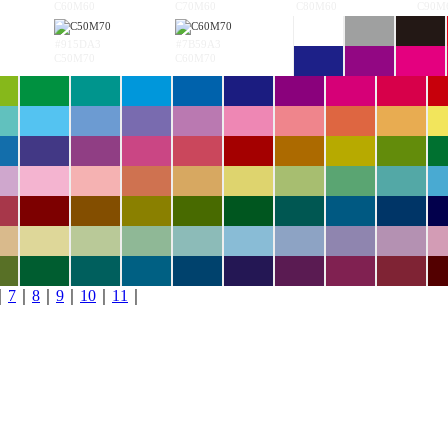
C60M60
C70M60
C80M60
C90M
#915DA3
#7B59A3
C50M70
C60M70
｜
7
｜
8
｜
9
｜
10
｜
11
｜