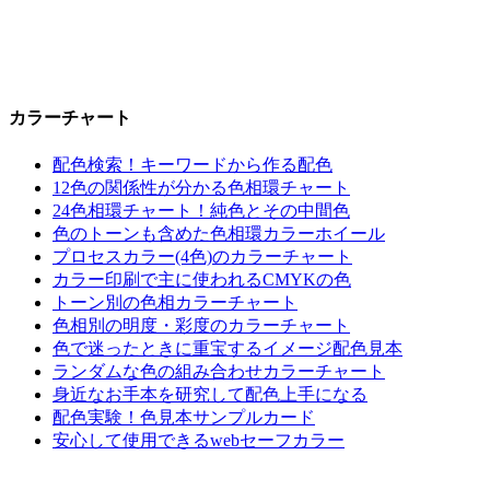
カラーチャート
配色検索！キーワードから作る配色
12色の関係性が分かる色相環チャート
24色相環チャート！純色とその中間色
色のトーンも含めた色相環カラーホイール
プロセスカラー(4色)のカラーチャート
カラー印刷で主に使われるCMYKの色
トーン別の色相カラーチャート
色相別の明度・彩度のカラーチャート
色で迷ったときに重宝するイメージ配色見本
ランダムな色の組み合わせカラーチャート
身近なお手本を研究して配色上手になる
配色実験！色見本サンプルカード
安心して使用できるwebセーフカラー