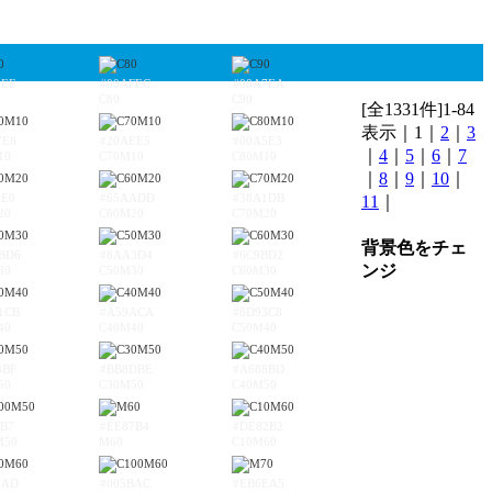
9EF
#00AFEC
#00A7EA
C80
C90
[全1331件]1-84
表示｜1｜
2
｜
3
7E8
#20AEE5
#00A5E3
｜
4
｜
5
｜
6
｜
7
10
C70M10
C80M10
｜
8
｜
9
｜
10
｜
3E0
#65AADD
#38A1DB
11
｜
20
C60M20
C70M20
背景色をチェ
BD6
#8AA3D4
#6C9BD2
ンジ
30
C50M30
C60M30
1CB
#A59ACA
#8D93C8
40
C40M40
C50M40
3BF
#BB8DBE
#A688BD
50
C30M50
C40M50
8B7
#EE87B4
#DE82B2
M50
M60
C10M60
EAD
#005BAC
#EB6EA5