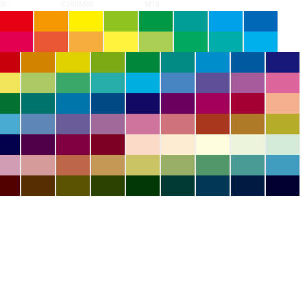
60
C100M60
M70