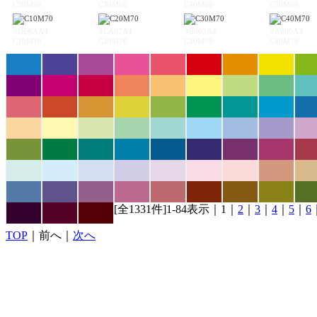
C20M60
C30M60
C40M60
C50M60
#DB6AA4
#CA67A4
#B963A4
#A660A3
C10M70
C20M70
C30M70
C40M70
[全1331件]1-84表示｜1｜
2
｜
3
｜
4
｜
5
｜
6
TOP
｜前へ｜
次へ