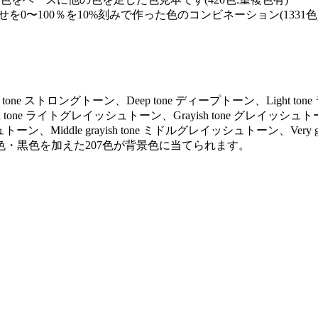
を0〜100％を10%刻みで作った色のコンビネーション(1331色
ng tone ストロングトーン、Deep tone ディープトーン、Light to
ayish tone ライトグレイッシュトーン、Grayish tone グレイッシュト
トーン、Middle grayish tone ミドルグレイッシュトーン、Very gr
色・黒色を加えた207色が背景色に当てられます。