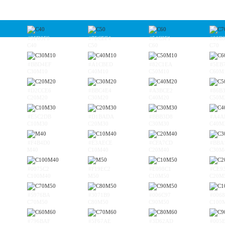
#9FD9F6
#7ECEF4
#54C3F1
#00B
C40
C50
C60
C70
#BBD4EF
#A1CBED
#82C1EA
#5EB
C30M10
C40M10
C50M10
C60M
#D2CCE6
#BBC4E4
#A3BCE2
#86B
C20M20
C30M20
C40M20
C50M
#E5C2DB
#D1BADA
#BBB3D8
#A4A
C10M30
C20M30
C30M30
C40M
#F4B4D0
#E3AECE
#CFA7CD
#BBA
M40
C10M40
C20M40
C30M
#0075C2
#F19EC2
#E098C1
#CE9
C100M40
M50
C10M50
C20M
#5976BA
#3071B9
#006C97
#006
C70M50
C80M50
C90M50
C100
#796BAF
#5F67AE
#3D62AD
#005