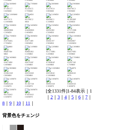
C20M40
C30M40
C40M40
C50M40
#718CC7
#5185C5
#187FC4
#0079C3
C60M40
C70M40
C80M40
C90M40
#0075C2
#F19EC2
#E098C1
#CE93BF
C100M40
M50
C10M50
C20M50
#BB8DBE
#A688BD
#8F82BC
#757CBB
C30M50
C40M50
C50M50
C60M50
#5976BA
#3071B9
#006C97
#0068B7
C70M50
C80M50
C90M50
C100M50
#EE87B4
#DE82B2
#CC7DB1
#BA79B1
M60
C10M60
C20M60
C30M60
#A674B0
#9070AF
#796BAF
#5F67AE
C40M60
C50M60
C60M60
C70M60
#3D62AD
#005EAD
#005BAC
#EB6EA5
C80M60
C90M60
C100M60
M70
#DB6AA4
#CA67A4
#B963A4
#A660A3
C10M70
C20M70
C30M70
C40M70
[全1331件]1-84表示｜1
#915DA3
#7B59A3
｜
2
｜
3
｜
4
｜
5
｜
6
｜
7
｜
C50M70
C60M70
8
｜
9
｜
10
｜
11
｜
背景色をチェンジ