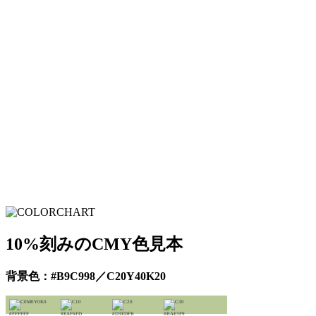
10%刻みのCMY色見本
背景色：#B9C998／C20Y40K20
#FFFFFF
#EAF6FD
#D3EDFB
#BAE3F9