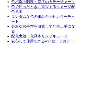
色相別の明度・彩度のカラーチャート
色で迷ったときに重宝するイメージ配
色見本
ランダムな色の組み合わせカラーチャ
ート
身近なお手本を研究して配色上手にな
る
配色実験！色見本サンプルカード
安心して使用できるwebセーフカラー