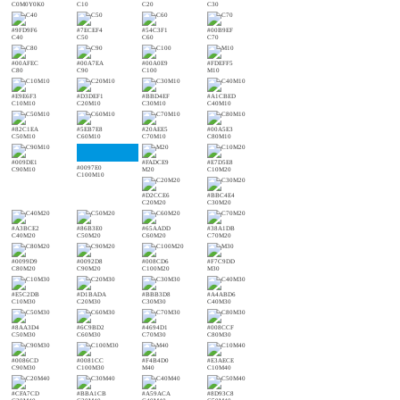
C0M0Y0K0
C10
C20
C30
#9FD9F6
#7ECEF4
#54C3F1
#00B9EF
C40
C50
C60
C70
#00AFEC
#00A7EA
#00A0E9
#FDEFF5
C80
C90
C100
M10
#E9E6F3
#D3DEF1
#BBD4EF
#A1CBED
C10M10
C20M10
C30M10
C40M10
#82C1EA
#5EB7E8
#20AEE5
#00A5E3
C50M10
C60M10
C70M10
C80M10
#009DE1
#FADCE9
#E7D5E8
#0097E0
C90M10
M20
C10M20
C100M10
#D2CCE6
#BBC4E4
C20M20
C30M20
#A3BCE2
#86B3E0
#65AADD
#38A1DB
C40M20
C50M20
C60M20
C70M20
#0099D9
#0092D8
#008CD6
#F7C9DD
C80M20
C90M20
C100M20
M30
#E5C2DB
#D1BADA
#BBB3D8
#A4ABD6
C10M30
C20M30
C30M30
C40M30
#8AA3D4
#6C9BD2
#4694D1
#008CCF
C50M30
C60M30
C70M30
C80M30
#0086CD
#0081CC
#F4B4D0
#E3AECE
C90M30
C100M30
M40
C10M40
#CFA7CD
#BBA1CB
#A59ACA
#8D93C8