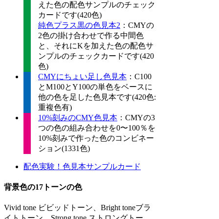
えた色の配色サンプルのチェック
カードです(420色)
純色プラス黒の色見本2
：CMYの
2色の掛け合わせで作る中間色
と、それにKを加えた色の配色サ
ンプルのチェックカードです(420
色)
CMYにちょい足し色見本
：C100
とM100とY100の単色をベースに
他の色を足した色見本です(420色:
重複色有)
10%刻みのCMY色見本
：CMYの3
つの色の組み合わせを0〜100％を
10%刻みで作った色のコンビネー
ション(1331色)
配色実験！色見本サンプルカード
背景色の17トーンの色
Vivid tone ビビッドトーン、Bright toneブラ
イトトーン、Strong tone ストロングトー