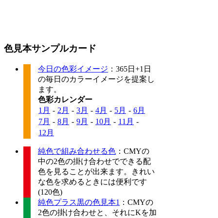
色見本サンプルカード
今日の色彩イメージ
：365日+1日
の毎日のカラーイメージを提案し
ます。
色彩カレンダー
1月
-
2月
-
3月
-
4月
-
5月
-
6月
7月
-
8月
-
9月
-
10月
-
11月
-
12月
純色で組み合わせる色
：CMYの
中の2色の掛け合わせでできる配
色を見ることが出来ます。きれい
な色を求めるときには便利です
(120色)
純色プラス黒の色見本1
：CMYの
2色の掛け合わせと、それにKを加