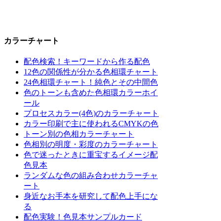
カラーチャート
配色検索！キーワードから作る配色
12色の関係性が分かる色相環チャート
24色相環チャート！純色とその中間色
色のトーンも含めた色相環カラーホイ
ール
プロセスカラー(4色)のカラーチャート
カラー印刷で主に使われるCMYKの色
トーン別の色相カラーチャート
色相別の明度・彩度のカラーチャート
色で迷ったときに重宝するイメージ配
色見本
ランダムな色の組み合わせカラーチャ
ート
身近なお手本を研究して配色上手にな
る
配色実験！色見本サンプルカード