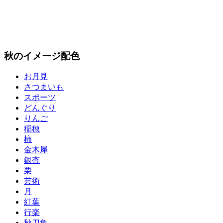
秋のイメージ配色
お月見
さつまいも
スポーツ
どんぐり
りんご
稲穂
柿
金木犀
銀杏
栗
芸術
月
紅葉
行楽
秋刀魚