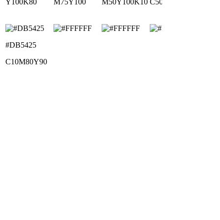
Y100K80
M75Y100
M50Y100K10
C50M75Y100K50
#DB5425
C10M80Y90