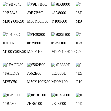
#9B7843
#9B7B6C
#8A8000
#6D3F00
M30Y60K50
M30Y30K50
Y100K60
M50Y100K70
#91002C
#F39800
#985D00
#3A5800
M100Y50K50
M50Y100
M50Y100K50
C50Y100K70
#FACD89
#562E00
#E8380D
#E5A83F
M25Y50
M50Y100K80
M90Y100
C10M40Y80
#5B5300
#EB6100
#E48E00
#5D310C