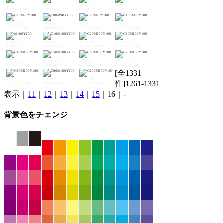
#B93A21
#A83B26
#953B2A
#803B2D
C30M90Y100
C40M90Y100
C50M90Y100
C60M90Y100
#6B3C30
#533C32
#373C34
#133C36
C70M90Y100
C80M90Y100
C90M90Y100
C100M90Y100
#E60012
#D80C18
#C8161D
#B81C22
M100Y100
C10M100Y100
C20M100Y100
C30M100Y100
#A72126
#94252A
#81292D
#6C2C2F
C40M100Y100
C50M100Y100
C60M100Y100
C70M100Y100
[全1331
#552E31
#3C3033
#1F3134
件]1261-1331
C80M100Y100
C90M100Y100
C100M100Y100
表示｜
11
｜
12
｜
13
｜
14
｜
15
｜16｜-
背景色をチェンジ