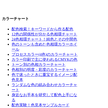
カラーチャート
配色検索！キーワードから作る配色
12色の関係性が分かる色相環チャート
24色相環チャート！純色とその中間色
色のトーンも含めた色相環カラーホイ
ール
プロセスカラー(4色)のカラーチャート
カラー印刷で主に使われるCMYKの色
トーン別の色相カラーチャート
色相別の明度・彩度のカラーチャート
色で迷ったときに重宝するイメージ配
色見本
ランダムな色の組み合わせカラーチャ
ート
身近なお手本を研究して配色上手にな
る
配色実験！色見本サンプルカード