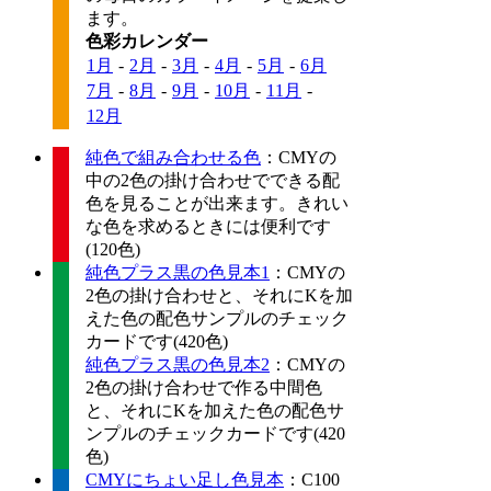
ます。
色彩カレンダー
1月
-
2月
-
3月
-
4月
-
5月
-
6月
7月
-
8月
-
9月
-
10月
-
11月
-
12月
純色で組み合わせる色
：CMYの
中の2色の掛け合わせでできる配
色を見ることが出来ます。きれい
な色を求めるときには便利です
(120色)
純色プラス黒の色見本1
：CMYの
2色の掛け合わせと、それにKを加
えた色の配色サンプルのチェック
カードです(420色)
純色プラス黒の色見本2
：CMYの
2色の掛け合わせで作る中間色
と、それにKを加えた色の配色サ
ンプルのチェックカードです(420
色)
CMYにちょい足し色見本
：C100