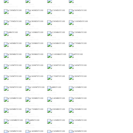
#007440
#F39800
#E39300
#D18E04
C100M40Y100
M50Y100
C10M50Y100
C20M50Y100
#BE8915
#AA8420
#947F28
#7C7A2E
C30M50Y100
C40M50Y100
C50M50Y100
C60M50Y100
#627534
#407038
#006C3B
#00693E
C70M50Y100
C80M50Y100
C90M50Y100
C100M50Y100
#F08300
#E07F00
#CF7B0E
#BD771A
M60Y100
C10M60Y100
C20M60Y100
C30M60Y100
#AA7322
#947847
#7E6B2E
#656733
C40M60Y100
C50M60Y100
C60M60Y100
C70M60Y100
#476337
#196039
#005E3C
#ED6C00
C80M60Y100
C90M60Y100
C100M60Y100
M70Y100
#DE6A08
#CD6715
#BC641D
#A96124
C10M70Y100
C20M70Y100
C30M70Y100
C40M70Y100
#955E29
#7F5B2E
#685932
#4C5635
C50M70Y100
C60M70Y100
C70M70Y100
C80M70Y100
#285438
#00523A
#EA5504
#DC5310
C90M70Y100
C100M70Y100
M80Y100
C10M80Y100
#CB5219
#BB511F
#A84F25
#954D2A
C20M80Y100
C30M80Y100
C40M80Y100
C50M80Y100
#804C2E
#6A4A31
#504934
#314836
C60M80Y100
C70M80Y100
C80M80Y100
C90M80Y100
#004738
#E8380D
#DA3915
#CA3A1B
C100M80Y100
M90Y100
C10M90Y100
C20M90Y100