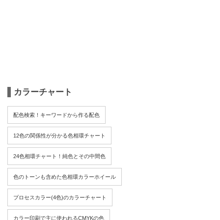
カラーチャート
配色検索！キーワードから作る配色
12色の関係性が分かる色相環チャート
24色相環チャート！純色とその中間色
色のトーンも含めた色相環カラーホイール
プロセスカラー(4色)のカラーチャート
カラー印刷で主に使われるCMYKの色