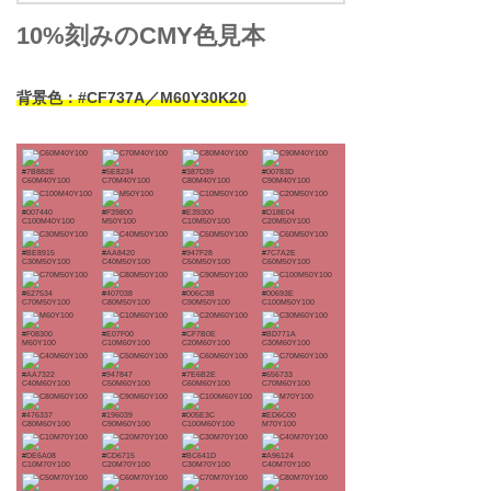
10%刻みのCMY色見本
背景色：#CF737A／M60Y30K20
#7B882E
#5E8234
#387D39
#00783D
C60M40Y100
C70M40Y100
C80M40Y100
C90M40Y100
#007440
#F39800
#E39300
#D18E04
C100M40Y100
M50Y100
C10M50Y100
C20M50Y100
#BE8915
#AA8420
#947F28
#7C7A2E
C30M50Y100
C40M50Y100
C50M50Y100
C60M50Y100
#627534
#407038
#006C3B
#00693E
C70M50Y100
C80M50Y100
C90M50Y100
C100M50Y100
#F08300
#E07F00
#CF7B0E
#BD771A
M60Y100
C10M60Y100
C20M60Y100
C30M60Y100
#AA7322
#947847
#7E6B2E
#656733
C40M60Y100
C50M60Y100
C60M60Y100
C70M60Y100
#476337
#196039
#005E3C
#ED6C00
C80M60Y100
C90M60Y100
C100M60Y100
M70Y100
#DE6A08
#CD6715
#BC641D
#A96124
C10M70Y100
C20M70Y100
C30M70Y100
C40M70Y100