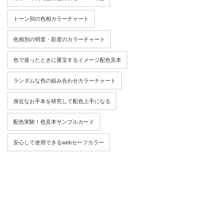
トーン別の色相カラーチャート
色相別の明度・彩度のカラーチャート
色で迷ったときに重宝するイメージ配色見本
ランダムな色の組み合わせカラーチャート
身近なお手本を研究して配色上手になる
配色実験！色見本サンプルカード
安心して使用できるwebセーフカラー