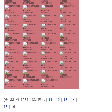
#955E29
#7F5B2E
#685932
#4C5635
C50M70Y100
C60M70Y100
C70M70Y100
C80M70Y100
#285438
#00523A
#EA5504
#DC5310
C90M70Y100
C100M70Y100
M80Y100
C10M80Y100
#CB5219
#BB511F
#A84F25
#954D2A
C20M80Y100
C30M80Y100
C40M80Y100
C50M80Y100
#804C2E
#6A4A31
#504934
#314836
C60M80Y100
C70M80Y100
C80M80Y100
C90M80Y100
#004738
#E8380D
#DA3915
#CA3A1B
C100M80Y100
M90Y100
C10M90Y100
C20M90Y100
#B93A21
#A83B26
#953B2A
#803B2D
C30M90Y100
C40M90Y100
C50M90Y100
C60M90Y100
#6B3C30
#533C32
#373C34
#133C36
C70M90Y100
C80M90Y100
C90M90Y100
C100M90Y100
#E60012
#D80C18
#C8161D
#B81C22
M100Y100
C10M100Y100
C20M100Y100
C30M100Y100
#A72126
#94252A
#81292D
#6C2C2F
C40M100Y100
C50M100Y100
C60M100Y100
C70M100Y100
#552E31
#3C3033
#1F3134
C80M100Y100
C90M100Y100
C100M100Y100
[全1331件]1261-1331表示｜
11
｜
12
｜
13
｜
14
｜
15
｜16｜-