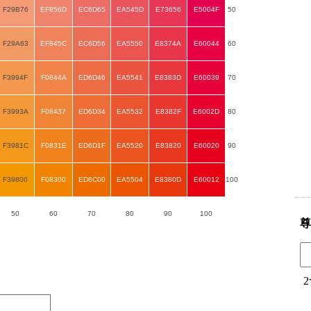
F29B76
EF856D
EC6D65
EA545D
E73656
E5004F
50
F29A63
EF845C
EC6D56
EA5550
E8374A
E60044
60
F3994F
F0844A
ED6D46
EA5541
E8383D
E60039
70
F3993A
F08437
ED6D34
EA5532
E8382F
E6002D
80
F3981C
F0831E
ED6D1F
EA5520
E83820
E60020
90
F39800
F08300
ED6C00
EA5504
E8380D
E60012
100
50
60
70
80
90
100