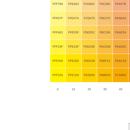
FFF799
FFE893
FCD68C
F9C385
F5AF7E
FFF67F
FFE67A
FCD475
F9C270
F6AE6A
FFF462
FFE55F
FDD35C
F9C158
F6AE54
FFF33F
FFE33F
FDD23E
FAC03D
F6AD3C
FFF200
FFE200
FDD108
FABF13
F6AC19
FFF100
FFE100
FED000
FABE00
F7AB00
0
10
20
30
40