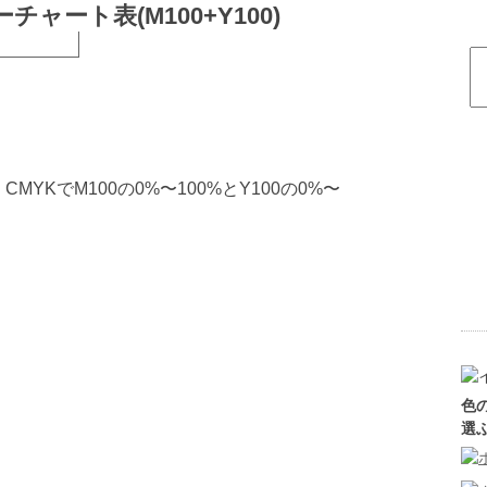
ャート表(M100+Y100)
YKでM100の0%〜100%とY100の0%〜
。
色
選