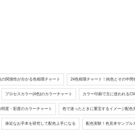
2色の関係性が分かる色相環チャート
24色相環チャート！純色とその中間
プロセスカラー(4色)のカラーチャート
カラー印刷で主に使われるCM
の明度・彩度のカラーチャート
色で迷ったときに重宝するイメージ配色
身近なお手本を研究して配色上手になる
配色実験！色見本サンプル