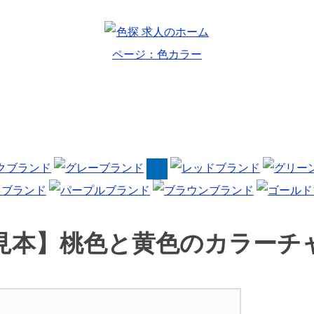
見本】
桃色と黄色の
カラーチ