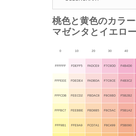
桃色と黄色のカラー
マゼンタとイエロー
0
10
20
30
40
FFFFFF
FDEFF5
FADCE9
F7C9DD
F4B4D0
FFFEEE
FDEDE4
FADBDA
F7C8CE
F4B3C2
FFFCDB
FEECD2
FBDAC8
F8C6BD
F5B2B2
FFFBC7
FEEBBE
FBD8B5
F8C5AC
F5B1A2
FFF9B1
FFE9A9
FCD7A1
F8C499
F5B090