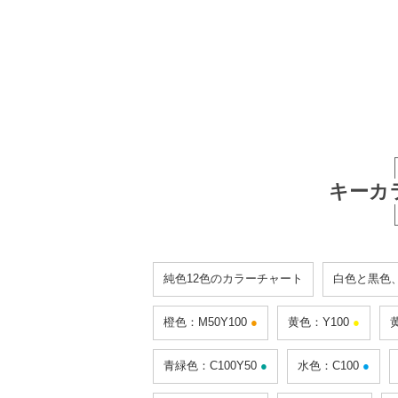
キーカ
純色12色のカラーチャート
白色と黒色
橙色：M50Y100
●
黄色：Y100
●
青緑色：C100Y50
●
水色：C100
●