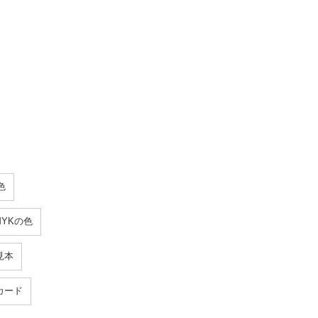
色
YKの色
見本
カード