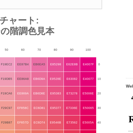
チャート:
の階調色見本
50
60
70
80
90
100
F19EC2
EE87B4
EB6EA5
E85298
E62E8B
E4007F
0
F19DB5
EE86A8
EB6D9A
E9528E
E63082
E40077
10
W
F19CA6
EE869A
EB6D8E
E95383
E73278
E5006E
20
F29C97
EF858C
EC6D81
E95377
E7336E
E50065
30
F29B87
EF857D
EC6D74
E9546B
E73562
E5005A
40