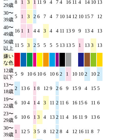
8
1
3
1
11
9
4
7
4
16
11
4
14
10
13
14
29歳
30〜
5
1
3
2
6
7
4
7
10
14
12
10
15
7
12
15
39歳
40〜
16
1
1
4
4
3
4
4
11
13
9
9
13
4
13
11
49歳
50歳
11
5
3
2
5
5
5
5
13
13
5
1
13
3
13
11
以上
嫌い
な色
12歳
5
9
10
6
10
6
10
6
2
1
10
10
2
10
2
10
以下
13〜
2
13
6
1
8
12
9
2
6
9
15
9
4
15
5
13
18歳
19〜
6
10
4
1
4
3
11
2
11
6
16
15
6
11
6
11
22歳
23〜
6
10
6
1
3
4
13
2
11
4
16
11
9
13
6
13
29歳
30〜
1
12
5
3
5
8
12
2
8
4
12
16
11
8
7
12
39歳