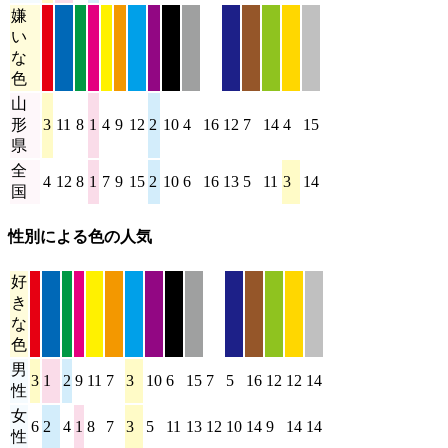
嫌
い
な
色
山
形
3
11
8
1
4
9
12
2
10
4
16
12
7
14
4
15
県
全
4
12
8
1
7
9
15
2
10
6
16
13
5
11
3
14
国
性別による色の人気
好
き
な
色
男
3
1
2
9
11
7
3
10
6
15
7
5
16
12
12
14
性
女
6
2
4
1
8
7
3
5
11
13
12
10
14
9
14
14
性