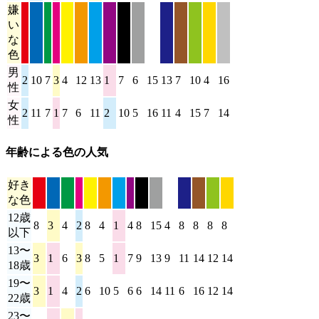
嫌
い
な
色
男
2
10
7
3
4
12
13
1
7
6
15
13
7
10
4
16
性
女
2
11
7
1
7
6
11
2
10
5
16
11
4
15
7
14
性
年齢による色の人気
好き
な色
12歳
8
3
4
2
8
4
1
4
8
15
4
8
8
8
8
15
以下
13〜
3
1
6
3
8
5
1
7
9
13
9
11
14
12
14
14
18歳
19〜
3
1
4
2
6
10
5
6
6
14
11
6
16
12
14
13
22歳
23〜