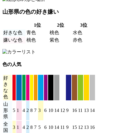
山形県の色の好き嫌い
1位
2位
3位
好きな色
青色
桃色
水色
嫌いな色
桃色
紫色
赤色
色の人気
好
き
な
色
山
形
5
1
4
2
8
7
3
6
10
14
12
9
16
11
13
14
県
全
3
1
4
2
8
7
5
6
10
14
11
9
15
12
13
16
国