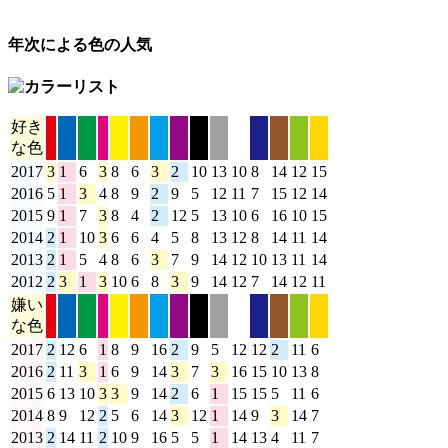
年次による色の人気
好き
な色
2017
3
1
6
3
8
6
3
2
10
13
10
8
14
12
15
15
2016
5
1
3
4
8
9
2
9
5
12
11
7
15
12
14
15
2015
9
1
7
3
8
4
2
12
5
13
10
6
16
10
15
14
2014
2
1
10
3
6
6
4
5
8
13
12
8
14
11
14
14
2013
2
1
5
4
8
6
3
7
9
14
12
10
13
11
14
14
2012
2
3
1
3
10
6
8
3
9
14
12
7
14
12
11
16
嫌い
な色
2017
2
12
6
1
8
9
16
2
9
5
12
12
2
11
6
15
2016
2
11
3
1
6
9
14
3
7
3
16
15
10
13
8
12
2015
6
13
10
3
3
9
14
2
6
1
15
15
5
11
6
12
2014
8
9
12
2
5
6
14
3
12
1
14
9
3
14
7
9
2013
2
14
11
2
10
9
16
5
5
1
14
13
4
11
7
7