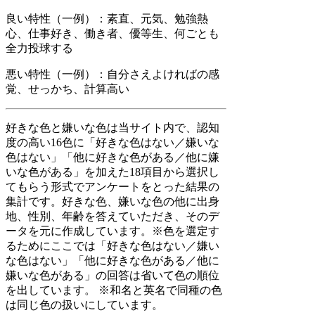
良い特性（一例）：素直、元気、勉強熱
心、仕事好き、働き者、優等生、何ごとも
全力投球する
悪い特性（一例）：自分さえよければの感
覚、せっかち、計算高い
好きな色と嫌いな色は当サイト内で、認知
度の高い16色に「好きな色はない／嫌いな
色はない」「他に好きな色がある／他に嫌
いな色がある」を加えた18項目から選択し
てもらう形式でアンケートをとった結果の
集計です。好きな色、嫌いな色の他に出身
地、性別、年齢を答えていただき、そのデ
ータを元に作成しています。※色を選定す
るためにここでは「好きな色はない／嫌い
な色はない」「他に好きな色がある／他に
嫌いな色がある」の回答は省いて色の順位
を出しています。 ※和名と英名で同種の色
は同じ色の扱いにしています。