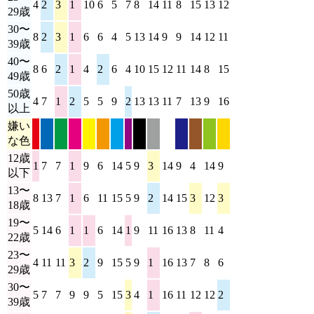
4
2
3
1
10
6
5
7
8
14
11
8
15
13
12
16
29歳
30〜
8
2
3
1
6
6
4
5
13
14
9
9
14
12
11
16
39歳
40〜
8
6
2
1
4
2
6
4
10
15
12
11
14
8
15
12
49歳
50歳
4
7
1
2
5
5
9
2
13
13
11
7
13
9
16
11
以上
嫌い
な色
12歳
1
7
7
1
9
6
14
5
9
3
14
9
4
14
9
9
以下
13〜
8
13
7
1
6
11
15
5
9
2
14
15
3
12
3
10
18歳
19〜
5
14
6
1
1
6
14
1
9
11
16
13
8
11
4
9
22歳
23〜
4
11
11
3
2
9
15
5
9
1
16
13
7
8
6
14
29歳
30〜
5
7
7
9
9
5
15
3
4
1
16
11
12
12
2
12
39歳