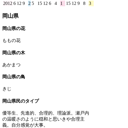
2012
6
12
9
2
5
15
12
6
4
1
15
12
9
8
3
11
岡山県
岡山県の花
ももの花
岡山県の木
あかまつ
岡山県の鳥
きじ
岡山県民のタイプ
優等生、先進的、合理的、理論派。瀬戸内
の温暖さのように穏和と思いきや合理主
義。自分感覚が大事。