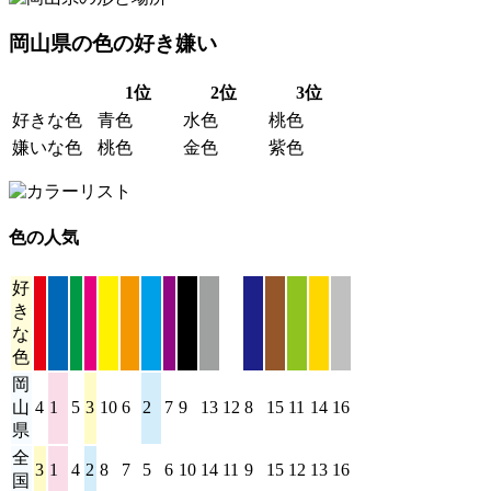
岡山県の色の好き嫌い
1位
2位
3位
好きな色
青色
水色
桃色
嫌いな色
桃色
金色
紫色
色の人気
好
き
な
色
岡
山
4
1
5
3
10
6
2
7
9
13
12
8
15
11
14
16
県
全
3
1
4
2
8
7
5
6
10
14
11
9
15
12
13
16
国