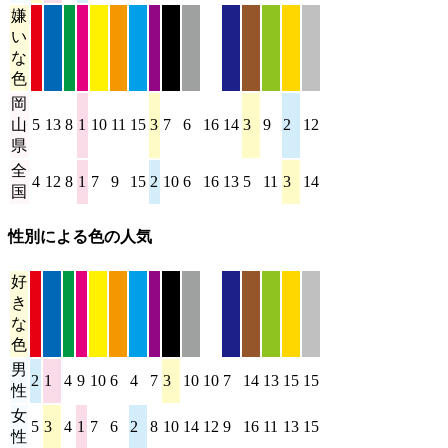
嫌
い
な
色
岡
山
5
13
8
1
10
11
15
3
7
6
16
14
3
9
2
12
県
全
4
12
8
1
7
9
15
2
10
6
16
13
5
11
3
14
国
性別による色の人気
好
き
な
色
男
2
1
4
9
10
6
4
7
3
10
10
7
14
13
15
15
性
女
5
3
4
1
7
6
2
8
10
14
12
9
16
11
13
15
性