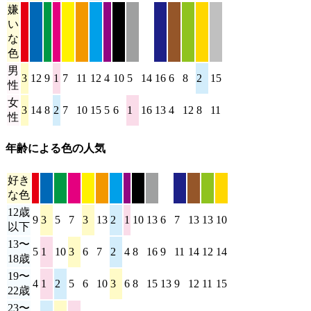
嫌
い
な
色
男
3
12
9
1
7
11
12
4
10
5
14
16
6
8
2
15
性
女
3
14
8
2
7
10
15
5
6
1
16
13
4
12
8
11
性
年齢による色の人気
好き
な色
12歳
9
3
5
7
3
13
2
1
10
13
6
7
13
13
10
10
以下
13〜
5
1
10
3
6
7
2
4
8
16
9
11
14
12
14
13
18歳
19〜
4
1
2
5
6
10
3
6
8
15
13
9
12
11
15
13
22歳
23〜