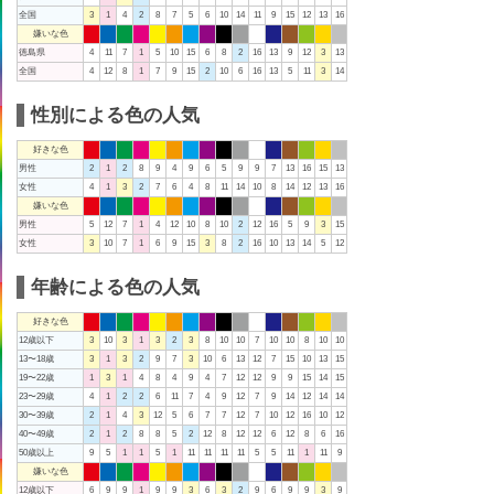
全国
3
1
4
2
8
7
5
6
10
14
11
9
15
12
13
16
嫌いな色
徳島県
4
11
7
1
5
10
15
6
8
2
16
13
9
12
3
13
全国
4
12
8
1
7
9
15
2
10
6
16
13
5
11
3
14
性別による色の人気
好きな色
男性
2
1
2
8
9
4
9
6
5
9
9
7
13
16
15
13
女性
4
1
3
2
7
6
4
8
11
14
10
8
14
12
13
16
嫌いな色
男性
5
12
7
1
4
12
10
8
10
2
12
16
5
9
3
15
女性
3
10
7
1
6
9
15
3
8
2
16
10
13
14
5
12
年齢による色の人気
好きな色
12歳以下
3
10
3
1
3
2
3
8
10
10
7
10
10
8
10
10
13〜18歳
3
1
3
2
9
7
3
10
6
13
12
7
15
10
13
15
19〜22歳
1
3
1
4
8
4
9
4
7
12
12
9
9
15
14
15
23〜29歳
4
1
2
2
6
11
7
4
9
12
7
9
14
12
14
14
30〜39歳
2
1
4
3
12
5
6
7
7
12
7
10
12
16
10
12
40〜49歳
2
1
2
8
8
5
2
12
8
12
12
6
12
8
6
16
50歳以上
9
5
1
1
5
1
11
11
11
11
5
5
11
1
11
9
嫌いな色
12歳以下
6
9
9
1
9
9
3
6
3
2
9
6
9
9
3
9