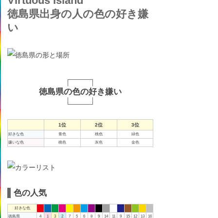
Virtuous Island
徳島県出身の人の色の好き嫌
い
徳島県の色の好き嫌い
1位
2位
3位
好きな色
青色
桃色
緑色
嫌いな色
桃色
灰色
金色
色の人気
好きな色
徳島県
4
1
3
2
7
5
6
8
9
14
11
9
15
12
13
16