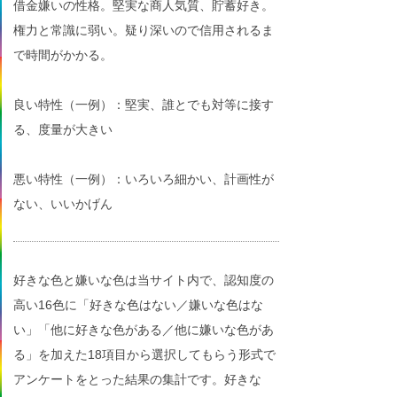
借金嫌いの性格。堅実な商人気質、貯蓄好き。
権力と常識に弱い。疑り深いので信用されるま
で時間がかかる。
良い特性（一例）：堅実、誰とでも対等に接す
る、度量が大きい
悪い特性（一例）：いろいろ細かい、計画性が
ない、いいかげん
好きな色と嫌いな色は当サイト内で、認知度の
高い16色に「好きな色はない／嫌いな色はな
い」「他に好きな色がある／他に嫌いな色があ
る」を加えた18項目から選択してもらう形式で
アンケートをとった結果の集計です。好きな