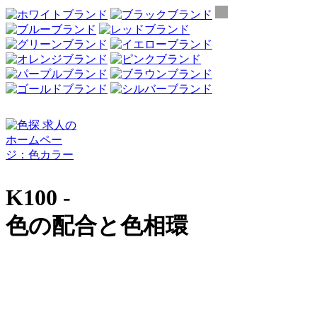
K100 -
色の配合と色相環