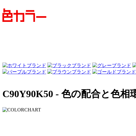
C90Y90K50 -
色の配合と色相