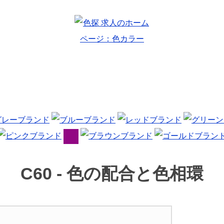
C60 -
色の配合と色相環