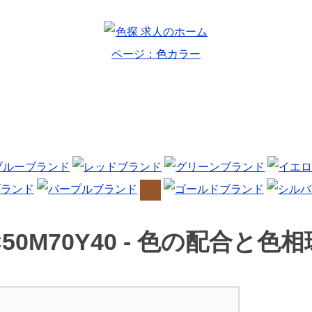
50M70Y40 -
色の配合と色相