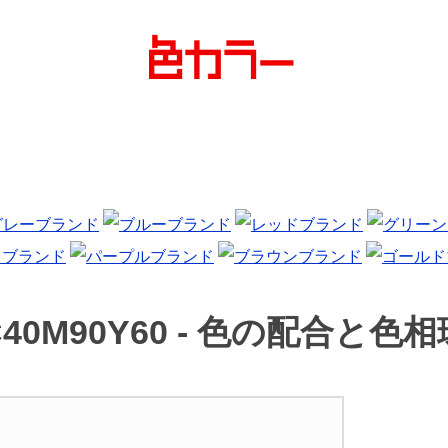
40M90Y60 -
色の配合と色相