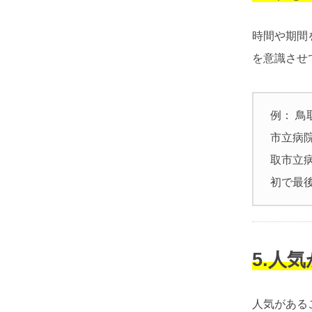
時間や期間
を意識させ
例： 
市立病院
取市立
初で最
5.人
人気がある