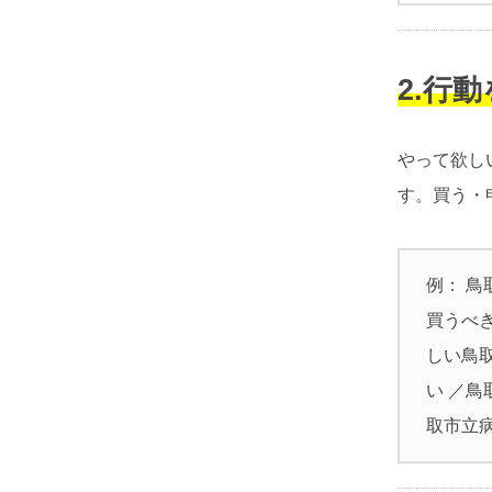
2.行
やって欲し
す。買う・
例： 
買うべ
しい鳥
い ／
取市立