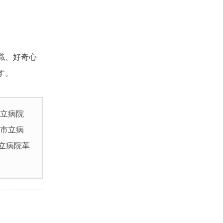
識、好奇心
す。
市立病院
取市立病
立病院革