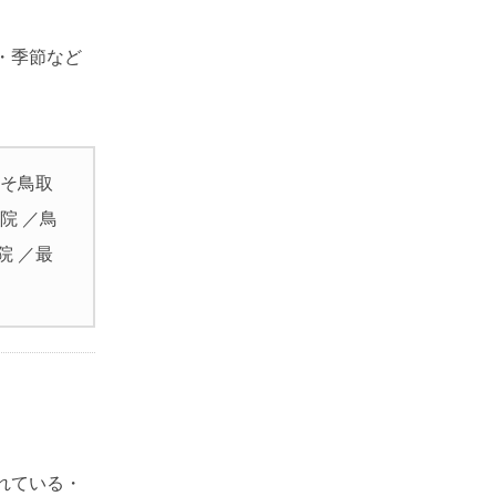
・季節など
こそ鳥取
院 ／鳥
院 ／最
れている・