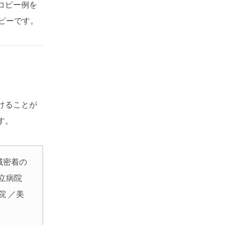
コピー例を
ピーです。
けることが
す。
域密着の
立病院
院 ／美