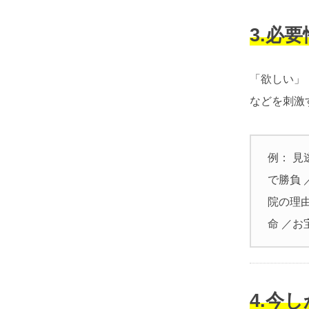
3.必
「欲しい」
などを刺激
例： 
で勝負
院の理
命 ／
4.今