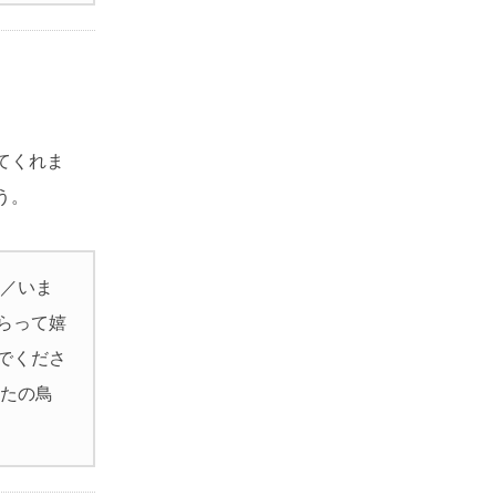
てくれま
う。
 ／いま
らって嬉
でくださ
なたの鳥