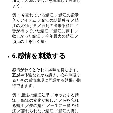
加えて人気の度合いを表現してみまし
ょう。
例： 今売れている鯖江 ／鯖江の殿堂
入りアイテム ／鯖江の話題独占 ／鯖
江の火付け役 ／行列の出来る鯖江 ／
皆が待っていた鯖江 ／鯖江に夢中 ／
欲しかった鯖江 ／今年最大の鯖江 ／
頂点の上を行く鯖江
6.感情を刺激する
感情がわくとそれに興味を持ちます。
五感や体験などから訴え、心を刺激す
るとその感情表現に同調する効果が期
待できます。
例： 魔法の鯖江効果 ／ホッとする鯖
江 ／鯖江の変化が嬉しい ／時を忘れ
る鯖江 ／夢の鯖江 ／一生に一度の鯖
江 ／忘れられない鯖江 ／鯖江の虜に