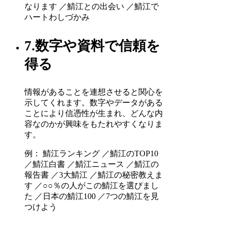
なります ／鯖江との出会い ／鯖江で
ハートわしづかみ
7.数字や資料で信頼を
得る
情報があることを連想させると関心を
示してくれます。数字やデータがある
ことにより信憑性が生まれ、どんな内
容なのかが興味をもたれやすくなりま
す。
例： 鯖江ランキング ／鯖江のTOP10
／鯖江白書 ／鯖江ニュース ／鯖江の
報告書 ／3大鯖江 ／鯖江の秘密教えま
す ／○○％の人がこの鯖江を選びまし
た ／日本の鯖江100 ／7つの鯖江を見
つけよう