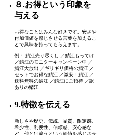
８.お得という印象を
与える
お得なことはみんな好きです。安さや
付加価値を感じさせる言葉を加えるこ
とで興味を持ってもらえます。
例： 鯖江売り尽くし ／鯖江もってけ
／鯖江のモニターキャンペーン中 ／
鯖江大放出 ／ギリギリ価格の鯖江 ／
セットでお得な鯖江 ／激安！鯖江 ／
送料無料の鯖江 ／鯖江にご招待 ／訳
ありの鯖江
9.特徴を伝える
新しさや歴史、伝統、品質、限定感、
希少性、利便性、信頼感、安心感な
ど、他とは違うという価値を感じさせ