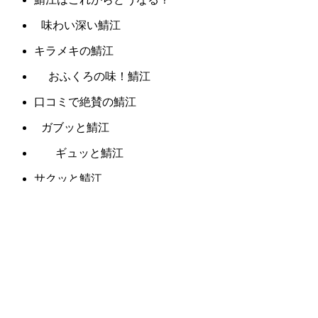
味わい深い鯖江
キラメキの鯖江
おふくろの味！鯖江
口コミで絶賛の鯖江
ガブッと鯖江
ギュッと鯖江
サクッと鯖江
視線を感じる鯖江
羨望のまなざし鯖江
デリケートな鯖江
パンチの効いた鯖江
目で楽しむ鯖江