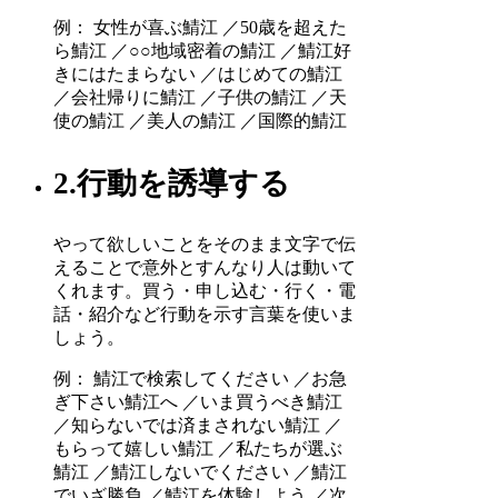
例： 女性が喜ぶ鯖江 ／50歳を超えた
ら鯖江 ／○○地域密着の鯖江 ／鯖江好
きにはたまらない ／はじめての鯖江
／会社帰りに鯖江 ／子供の鯖江 ／天
使の鯖江 ／美人の鯖江 ／国際的鯖江
2.行動を誘導する
やって欲しいことをそのまま文字で伝
えることで意外とすんなり人は動いて
くれます。買う・申し込む・行く・電
話・紹介など行動を示す言葉を使いま
しょう。
例： 鯖江で検索してください ／お急
ぎ下さい鯖江へ ／いま買うべき鯖江
／知らないでは済まされない鯖江 ／
もらって嬉しい鯖江 ／私たちが選ぶ
鯖江 ／鯖江しないでください ／鯖江
でいざ勝負 ／鯖江を体験しよう ／次