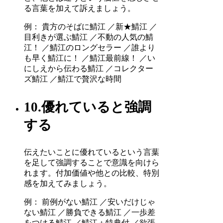
る言葉を加えて訴えましょう。
例： 貴方のそばに鯖江 ／新★鯖江 ／
目利きが選ぶ鯖江 ／不動の人気の鯖
江！ ／鯖江のロングセラー ／誰より
も早く鯖江に！ ／鯖江最前線！ ／い
にしえから伝わる鯖江 ／コレクター
ズ鯖江 ／鯖江で贅沢な時間
10.優れていると強調
する
伝えたいことに優れているという言葉
を足して強調することで意識を向けら
れます。付加価値や他との比較、特別
感を加えてみましょう。
例： 前例がない鯖江 ／安いだけじゃ
ない鯖江 ／勝負できる鯖江 ／一歩差
をつける鯖江 ／鯖江＋特典付 ／欲張