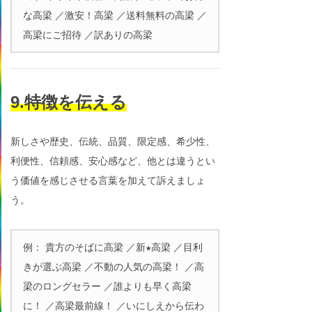
な高梁 ／激安！高梁 ／送料無料の高梁 ／
高梁にご招待 ／訳ありの高梁
9.特徴を伝える
新しさや歴史、伝統、品質、限定感、希少性、
利便性、信頼感、安心感など、他とは違うとい
う価値を感じさせる言葉を加えて訴えましょ
う。
例： 貴方のそばに高梁 ／新★高梁 ／目利
きが選ぶ高梁 ／不動の人気の高梁！ ／高
梁のロングセラー ／誰よりも早く高梁
に！ ／高梁最前線！ ／いにしえから伝わ