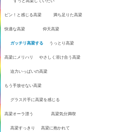
ずっと高梁していたい
ピン！と感じる高梁
満ち足りた高梁
快適な高梁
仰天高梁
ガッチリ高梁する
うっとり高梁
高梁にメリハリ
やさしく溶け合う高梁
迫力いっぱいの高梁
もう手放せない高梁
グラス片手に高梁を感じる
高梁オーラ漂う
高梁気分満喫
高梁すっきり
高梁に抱かれて