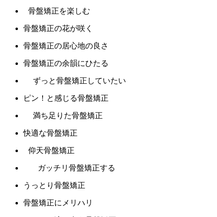
骨盤矯正を楽しむ
骨盤矯正の花が咲く
骨盤矯正の居心地の良さ
骨盤矯正の余韻にひたる
ずっと骨盤矯正していたい
ピン！と感じる骨盤矯正
満ち足りた骨盤矯正
快適な骨盤矯正
仰天骨盤矯正
ガッチリ骨盤矯正する
うっとり骨盤矯正
骨盤矯正にメリハリ