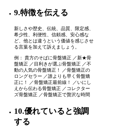
9.特徴を伝える
新しさや歴史、伝統、品質、限定感、
希少性、利便性、信頼感、安心感な
ど、他とは違うという価値を感じさせ
る言葉を加えて訴えましょう。
例： 貴方のそばに骨盤矯正 ／新★骨
盤矯正 ／目利きが選ぶ骨盤矯正 ／不
動の人気の骨盤矯正！ ／骨盤矯正の
ロングセラー ／誰よりも早く骨盤矯
正に！ ／骨盤矯正最前線！ ／いにし
えから伝わる骨盤矯正 ／コレクター
ズ骨盤矯正 ／骨盤矯正で贅沢な時間
10.優れていると強調
する