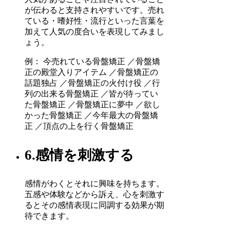
が伝わると支持されやすいです。売れ
ている・嗜好性・流行といった言葉を
加えて人気の度合いを表現してみまし
ょう。
例： 今売れている骨盤矯正 ／骨盤矯
正の殿堂入りアイテム ／骨盤矯正の
話題独占 ／骨盤矯正の火付け役 ／行
列の出来る骨盤矯正 ／皆が待ってい
た骨盤矯正 ／骨盤矯正に夢中 ／欲し
かった骨盤矯正 ／今年最大の骨盤矯
正 ／頂点の上を行く骨盤矯正
6.感情を刺激する
感情がわくとそれに興味を持ちます。
五感や体験などから訴え、心を刺激す
るとその感情表現に同調する効果が期
待できます。