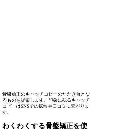
骨盤矯正のキャッチコピーのたたき台とな
るものを提案します。印象に残るキャッチ
コピーはSNSでの拡散や口コミに繋がりま
す。
わくわくする骨盤矯正を使