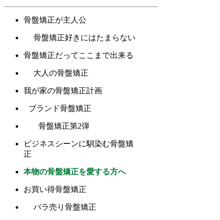
骨盤矯正が主人公
骨盤矯正好きにはたまらない
骨盤矯正だってここまで出来る
大人の骨盤矯正
我が家の骨盤矯正計画
ブランド骨盤矯正
骨盤矯正第2弾
ビジネスシーンに馴染む骨盤矯
正
本物の骨盤矯正を愛する方へ
お買い得骨盤矯正
バラ売り骨盤矯正