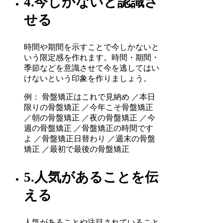
4.今しかないと認識さ
せる
時間や期間を示すことで今しかないと
いう限定感を作れます。時間・期間・
季節などを意識させて今を逃してはい
けないという印象を作りましょう。
例： 骨盤矯正はこれで見納め ／本日
限りの骨盤矯正 ／今年こそ骨盤矯正
／朝の骨盤矯正 ／夜の骨盤矯正 ／今
週の骨盤矯正 ／骨盤矯正の時間です
よ ／骨盤矯正日替わり ／週末の骨盤
矯正 ／最初で最後の骨盤矯正
5.人気があることを伝
える
人気があることや注目されていること