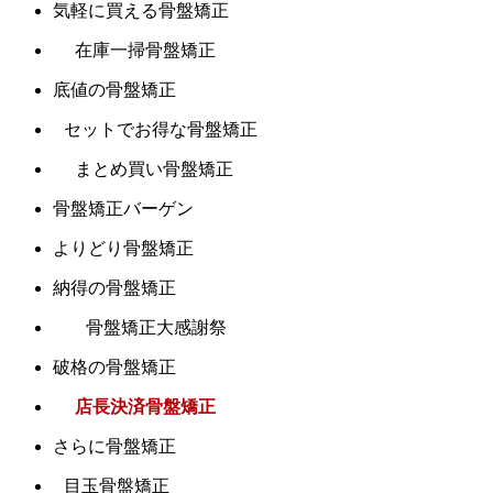
気軽に買える骨盤矯正
在庫一掃骨盤矯正
底値の骨盤矯正
セットでお得な骨盤矯正
まとめ買い骨盤矯正
骨盤矯正バーゲン
よりどり骨盤矯正
納得の骨盤矯正
骨盤矯正大感謝祭
破格の骨盤矯正
店長決済骨盤矯正
さらに骨盤矯正
目玉骨盤矯正