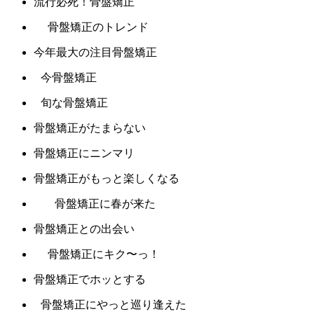
流行必死！骨盤矯正
骨盤矯正のトレンド
今年最大の注目骨盤矯正
今骨盤矯正
旬な骨盤矯正
骨盤矯正がたまらない
骨盤矯正にニンマリ
骨盤矯正がもっと楽しくなる
骨盤矯正に春が来た
骨盤矯正との出会い
骨盤矯正にキク〜っ！
骨盤矯正でホッとする
骨盤矯正にやっと巡り逢えた