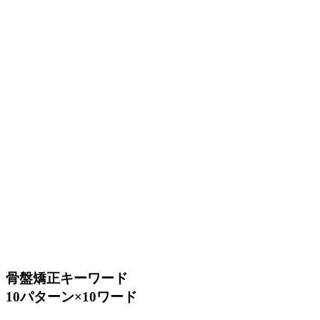
骨盤矯正キーワード
10パターン×10ワード