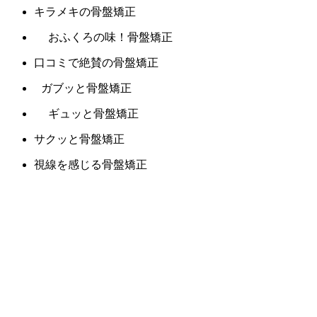
キラメキの骨盤矯正
おふくろの味！骨盤矯正
口コミで絶賛の骨盤矯正
ガブッと骨盤矯正
ギュッと骨盤矯正
サクッと骨盤矯正
視線を感じる骨盤矯正
羨望のまなざし骨盤矯正
デリケートな骨盤矯正
パンチの効いた骨盤矯正
目で楽しむ骨盤矯正
雰囲気から違う骨盤矯正