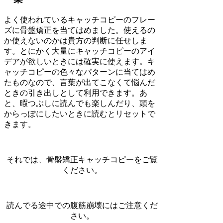
よく使われているキャッチコピーのフレー
ズに骨盤矯正を当てはめました。使えるの
か使えないのかは貴方の判断に任せしま
す。とにかく大量にキャッチコピーのアイ
デアが欲しいときには確実に使えます。キ
ャッチコピーの色々なパターンに当てはめ
たものなので、言葉が出てこなくて悩んだ
ときの引き出しとして利用できます。あ
と、暇つぶしに読んでも楽しんだり、頭を
からっぽにしたいときに読むとリセットで
きます。
それでは、骨盤矯正キャッチコピーをご覧
ください。
読んでる途中での腹筋崩壊にはご注意くだ
さい。