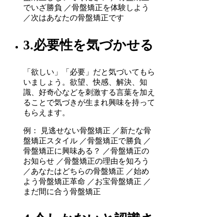
でいざ勝負 ／骨盤矯正を体験しよう
／次はあなたの骨盤矯正です
3.必要性を気づかせる
「欲しい」「必要」だと気づいてもら
いましょう。欲望、快感、解決、知
識、好奇心などを刺激する言葉を加え
ることで気づきが生まれ興味を持って
もらえます。
例： 見逃せない骨盤矯正 ／新たな骨
盤矯正スタイル ／骨盤矯正で勝負 ／
骨盤矯正に興味ある？ ／骨盤矯正の
お知らせ ／骨盤矯正の理由を知ろう
／あなたはどちらの骨盤矯正 ／始め
よう骨盤矯正革命 ／お宝骨盤矯正 ／
まだ間に合う骨盤矯正