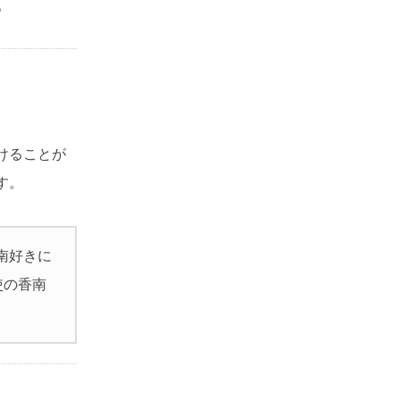
。
けることが
す。
香南好きに
使の香南