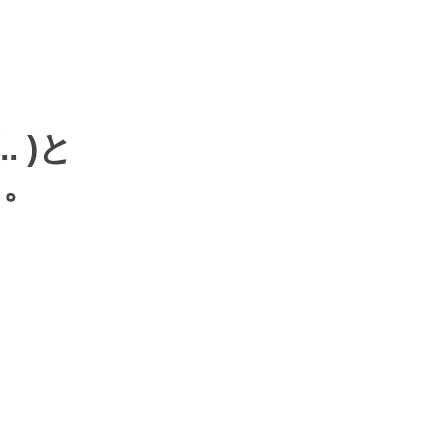
.. )
と
た。