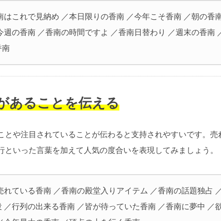
南はこれで見納め ／本日限りの香南 ／今年こそ香南 ／朝の香南
今週の香南 ／香南の時間ですよ ／香南日替わり ／週末の香南 
香南
気があることを伝える
ことや注目されていることが伝わると支持されやすいです。売
行といった言葉を加えて人気の度合いを表現してみましょう。
売れている香南 ／香南の殿堂入りアイテム ／香南の話題独占 
 ／行列の出来る香南 ／皆が待っていた香南 ／香南に夢中 ／