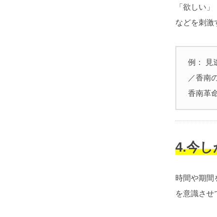
「欲しい」
などを刺激
例： 見
／香南
香南革命
4.今
時間や期間
を意識させ