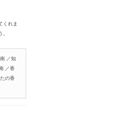
てくれま
う。
南 ／知
南 ／香
なたの香