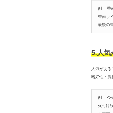
例： 香
香南 ／
最後の
5.人
人気がある
嗜好性・流
例： 今
火付け役