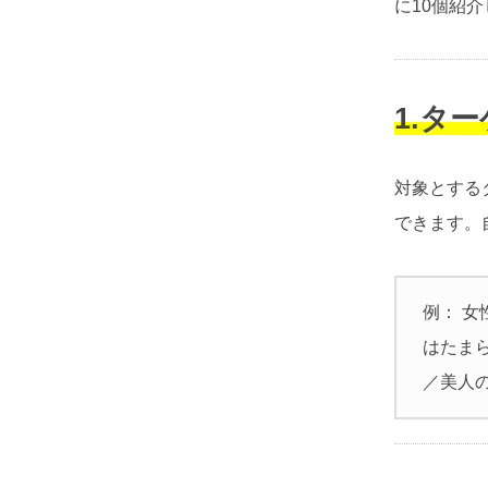
に10個紹
1.タ
対象とする
できます。
例： 女
はたまら
／美人