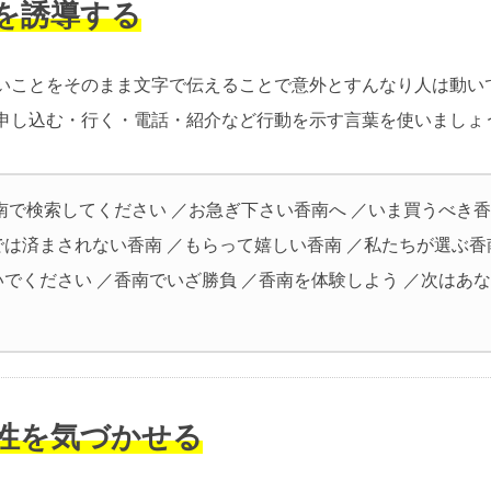
動を誘導する
いことをそのまま文字で伝えることで意外とすんなり人は動い
申し込む・行く・電話・紹介など行動を示す言葉を使いましょ
南で検索してください ／お急ぎ下さい香南へ ／いま買うべき香
では済まされない香南 ／もらって嬉しい香南 ／私たちが選ぶ香
いでください ／香南でいざ勝負 ／香南を体験しよう ／次はあ
要性を気づかせる