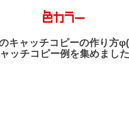
の
キャッチコピーの
作り方
φ(
ャッチコピー例を
集めまし