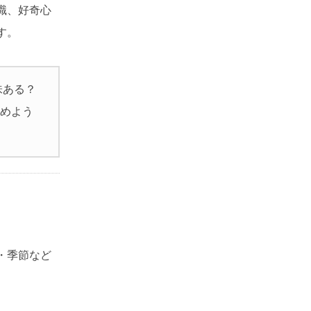
識、好奇心
す。
味ある？
始めよう
・季節など