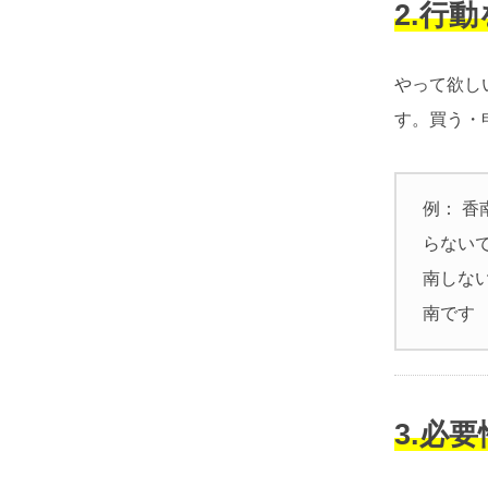
2.行
やって欲し
す。買う・
例： 香
らない
南しな
南です
3.必