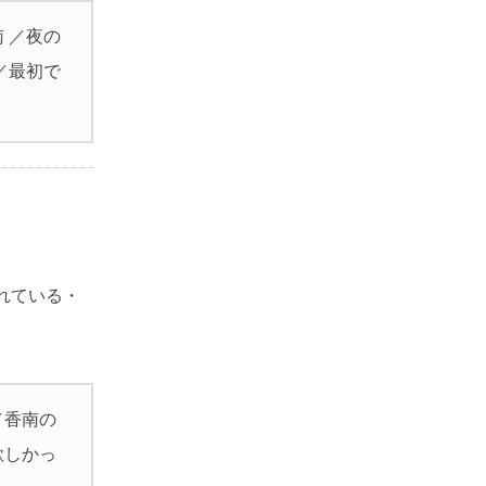
 ／夜の
／最初で
れている・
／香南の
欲しかっ