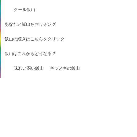
クール飯山
あなたと飯山をマッチング
飯山の続きはこちらをクリック
飯山はこれからどうなる？
味わい深い飯山
キラメキの飯山
おふくろの味！飯山
口コミで絶賛の飯山
ガブッと飯山
ギュッと飯山
サクッと飯山
視線を感じる飯山
羨望のまなざし飯山