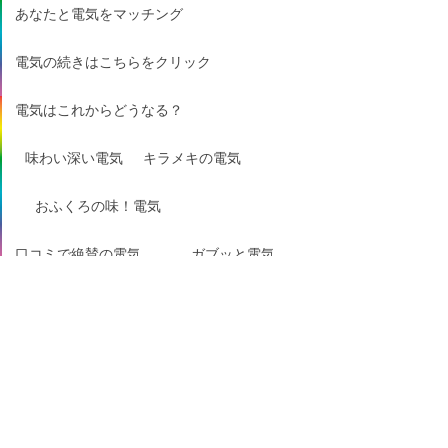
あなたと電気をマッチング
電気の続きはこちらをクリック
電気はこれからどうなる？
味わい深い電気
キラメキの電気
おふくろの味！電気
口コミで絶賛の電気
ガブッと電気
ギュッと電気
サクッと電気
視線を感じる電気
羨望のまなざし電気
デリケートな電気
パンチの効いた電気
目で楽しむ電気