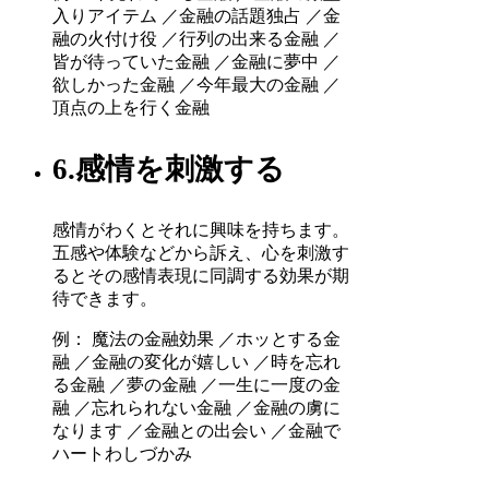
入りアイテム ／金融の話題独占 ／金
融の火付け役 ／行列の出来る金融 ／
皆が待っていた金融 ／金融に夢中 ／
欲しかった金融 ／今年最大の金融 ／
頂点の上を行く金融
6.感情を刺激する
感情がわくとそれに興味を持ちます。
五感や体験などから訴え、心を刺激す
るとその感情表現に同調する効果が期
待できます。
例： 魔法の金融効果 ／ホッとする金
融 ／金融の変化が嬉しい ／時を忘れ
る金融 ／夢の金融 ／一生に一度の金
融 ／忘れられない金融 ／金融の虜に
なります ／金融との出会い ／金融で
ハートわしづかみ