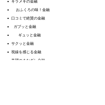
キラメキの金融
おふくろの味！金融
口コミで絶賛の金融
ガブッと金融
ギュッと金融
サクッと金融
視線を感じる金融
羨望のまなざし金融
デリケートな金融
パンチの効いた金融
目で楽しむ金融
雰囲気から違う金融
胸にしみる金融