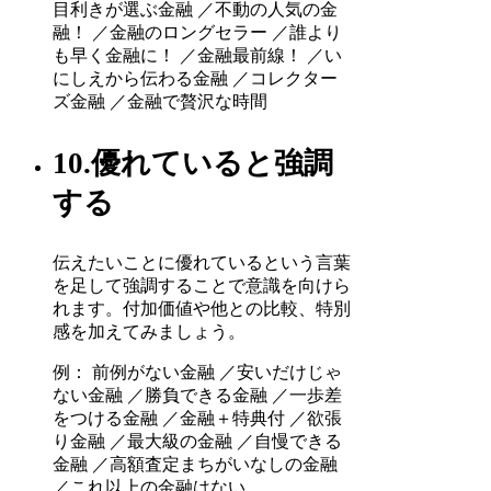
目利きが選ぶ金融 ／不動の人気の金
融！ ／金融のロングセラー ／誰より
も早く金融に！ ／金融最前線！ ／い
にしえから伝わる金融 ／コレクター
ズ金融 ／金融で贅沢な時間
10.優れていると強調
する
伝えたいことに優れているという言葉
を足して強調することで意識を向けら
れます。付加価値や他との比較、特別
感を加えてみましょう。
例： 前例がない金融 ／安いだけじゃ
ない金融 ／勝負できる金融 ／一歩差
をつける金融 ／金融＋特典付 ／欲張
り金融 ／最大級の金融 ／自慢できる
金融 ／高額査定まちがいなしの金融
／これ以上の金融はない