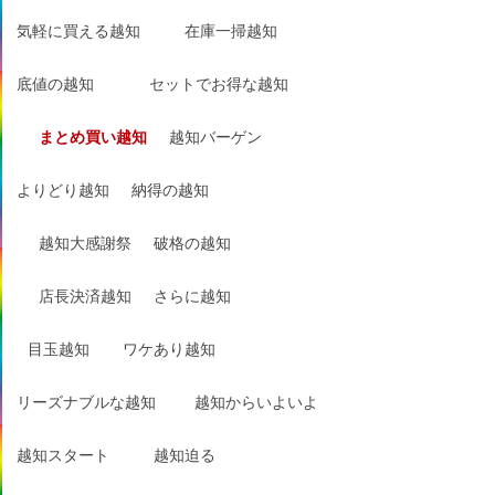
気軽に買える越知
在庫一掃越知
底値の越知
セットでお得な越知
まとめ買い越知
越知バーゲン
よりどり越知
納得の越知
越知大感謝祭
破格の越知
店長決済越知
さらに越知
目玉越知
ワケあり越知
リーズナブルな越知
越知からいよいよ
越知スタート
越知迫る