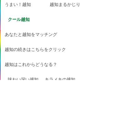
うまい！越知
越知まるかじり
クール越知
あなたと越知をマッチング
越知の続きはこちらをクリック
越知はこれからどうなる？
味わい深い越知
キラメキの越知
おふくろの味！越知
口コミで絶賛の越知
ガブッと越知
ギュッと越知
サクッと越知
視線を感じる越知