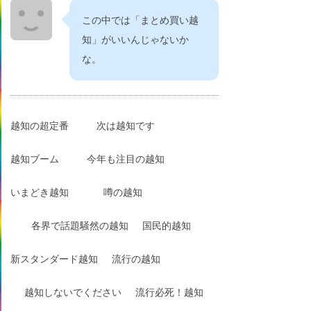
この中では「まとめ買い越
知」がいいんじゃないか
な。
越知の超定番
次は越知です
越知ブーム
今年も注目の越知
いまどき越知
噂の越知
各界で話題騒然の越知
国民的越知
新スタンダード越知
流行の越知
越知しないでください
流行必死！越知