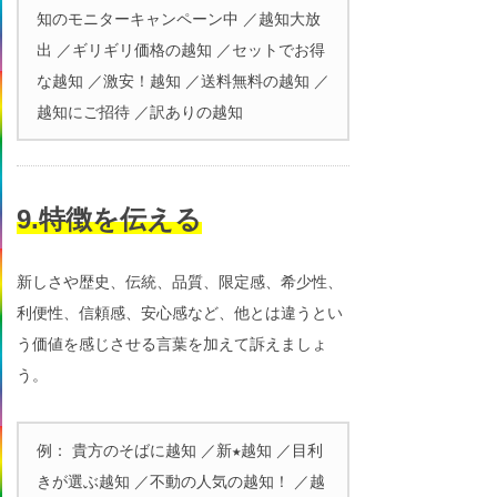
知のモニターキャンペーン中 ／越知大放
出 ／ギリギリ価格の越知 ／セットでお得
な越知 ／激安！越知 ／送料無料の越知 ／
越知にご招待 ／訳ありの越知
9.特徴を伝える
新しさや歴史、伝統、品質、限定感、希少性、
利便性、信頼感、安心感など、他とは違うとい
う価値を感じさせる言葉を加えて訴えましょ
う。
例： 貴方のそばに越知 ／新★越知 ／目利
きが選ぶ越知 ／不動の人気の越知！ ／越