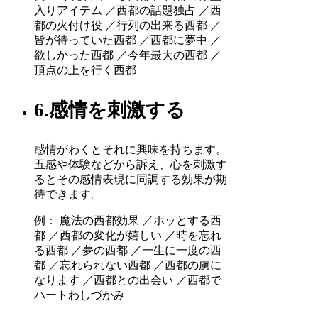
入りアイテム ／西都の話題独占 ／西
都の火付け役 ／行列の出来る西都 ／
皆が待っていた西都 ／西都に夢中 ／
欲しかった西都 ／今年最大の西都 ／
頂点の上を行く西都
6.感情を刺激する
感情がわくとそれに興味を持ちます。
五感や体験などから訴え、心を刺激す
るとその感情表現に同調する効果が期
待できます。
例： 魔法の西都効果 ／ホッとする西
都 ／西都の変化が嬉しい ／時を忘れ
る西都 ／夢の西都 ／一生に一度の西
都 ／忘れられない西都 ／西都の虜に
なります ／西都との出会い ／西都で
ハートわしづかみ