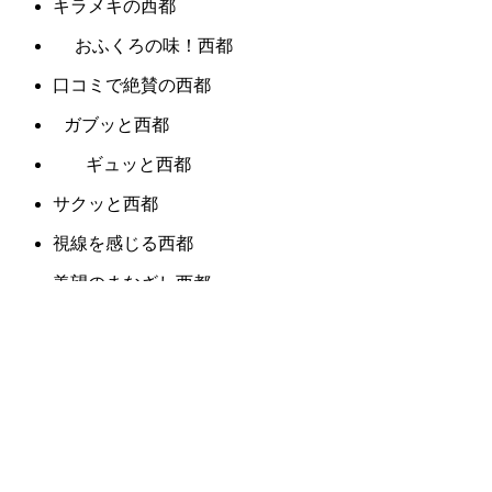
キラメキの西都
おふくろの味！西都
口コミで絶賛の西都
ガブッと西都
ギュッと西都
サクッと西都
視線を感じる西都
羨望のまなざし西都
デリケートな西都
パンチの効いた西都
目で楽しむ西都
雰囲気から違う西都
胸にしみる西都