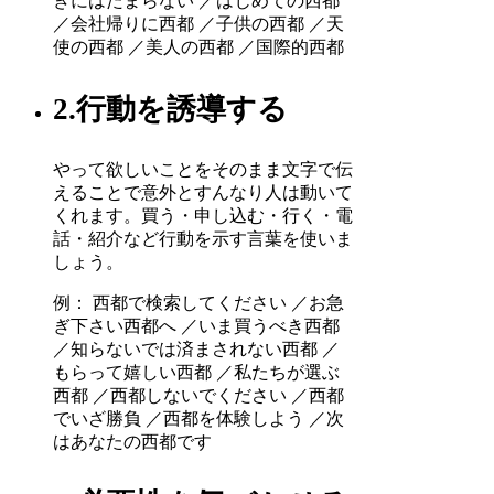
きにはたまらない ／はじめての西都
／会社帰りに西都 ／子供の西都 ／天
使の西都 ／美人の西都 ／国際的西都
2.行動を誘導する
やって欲しいことをそのまま文字で伝
えることで意外とすんなり人は動いて
くれます。買う・申し込む・行く・電
話・紹介など行動を示す言葉を使いま
しょう。
例： 西都で検索してください ／お急
ぎ下さい西都へ ／いま買うべき西都
／知らないでは済まされない西都 ／
もらって嬉しい西都 ／私たちが選ぶ
西都 ／西都しないでください ／西都
でいざ勝負 ／西都を体験しよう ／次
はあなたの西都です