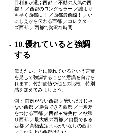
目利きが選ぶ西都 ／不動の人気の西
都！ ／西都のロングセラー ／誰より
も早く西都に！ ／西都最前線！ ／い
にしえから伝わる西都 ／コレクター
ズ西都 ／西都で贅沢な時間
10.優れていると強調
する
伝えたいことに優れているという言葉
を足して強調することで意識を向けら
れます。付加価値や他との比較、特別
感を加えてみましょう。
例： 前例がない西都 ／安いだけじゃ
ない西都 ／勝負できる西都 ／一歩差
をつける西都 ／西都＋特典付 ／欲張
り西都 ／最大級の西都 ／自慢できる
西都 ／高額査定まちがいなしの西都
／これ以上の西都はない