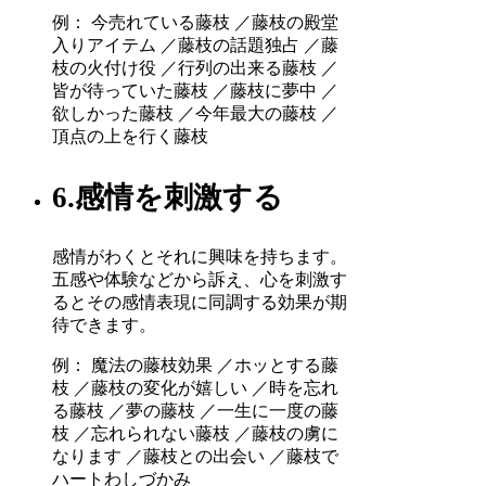
例： 今売れている藤枝 ／藤枝の殿堂
入りアイテム ／藤枝の話題独占 ／藤
枝の火付け役 ／行列の出来る藤枝 ／
皆が待っていた藤枝 ／藤枝に夢中 ／
欲しかった藤枝 ／今年最大の藤枝 ／
頂点の上を行く藤枝
6.感情を刺激する
感情がわくとそれに興味を持ちます。
五感や体験などから訴え、心を刺激す
るとその感情表現に同調する効果が期
待できます。
例： 魔法の藤枝効果 ／ホッとする藤
枝 ／藤枝の変化が嬉しい ／時を忘れ
る藤枝 ／夢の藤枝 ／一生に一度の藤
枝 ／忘れられない藤枝 ／藤枝の虜に
なります ／藤枝との出会い ／藤枝で
ハートわしづかみ