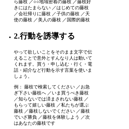
ら藤枝 ／○○地域密着の藤枝 ／藤枝好
きにはたまらない ／はじめての藤枝
／会社帰りに藤枝 ／子供の藤枝 ／天
使の藤枝 ／美人の藤枝 ／国際的藤枝
2.行動を誘導する
やって欲しいことをそのまま文字で伝
えることで意外とすんなり人は動いて
くれます。買う・申し込む・行く・電
話・紹介など行動を示す言葉を使いま
しょう。
例： 藤枝で検索してください ／お急
ぎ下さい藤枝へ ／いま買うべき藤枝
／知らないでは済まされない藤枝 ／
もらって嬉しい藤枝 ／私たちが選ぶ
藤枝 ／藤枝しないでください ／藤枝
でいざ勝負 ／藤枝を体験しよう ／次
はあなたの藤枝です