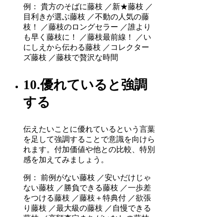
例： 貴方のそばに藤枝 ／新★藤枝 ／
目利きが選ぶ藤枝 ／不動の人気の藤
枝！ ／藤枝のロングセラー ／誰より
も早く藤枝に！ ／藤枝最前線！ ／い
にしえから伝わる藤枝 ／コレクター
ズ藤枝 ／藤枝で贅沢な時間
10.優れていると強調
する
伝えたいことに優れているという言葉
を足して強調することで意識を向けら
れます。付加価値や他との比較、特別
感を加えてみましょう。
例： 前例がない藤枝 ／安いだけじゃ
ない藤枝 ／勝負できる藤枝 ／一歩差
をつける藤枝 ／藤枝＋特典付 ／欲張
り藤枝 ／最大級の藤枝 ／自慢できる