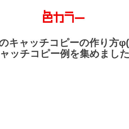
の
キャッチコピーの
作り方
φ(
ャッチコピー例を
集めまし