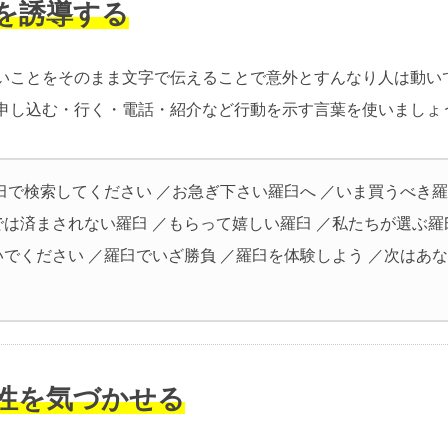
動を誘導する
いことをそのまま文字で伝えることで意外とすんなり人は動い
申し込む・行く・電話・紹介など行動を示す言葉を使いましょ
臼で検索してください ／お急ぎ下さい羅臼へ ／いま買うべき羅
では済まされない羅臼 ／もらって嬉しい羅臼 ／私たちが選ぶ羅
いでください ／羅臼でいざ勝負 ／羅臼を体験しよう ／次はあ
要性を気づかせる