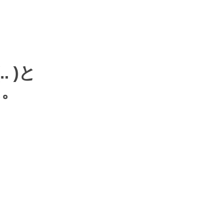
.. )
と
た。