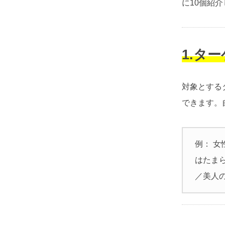
に10個紹
1.タ
対象とする
できます。
例： 女
はたまら
／美人