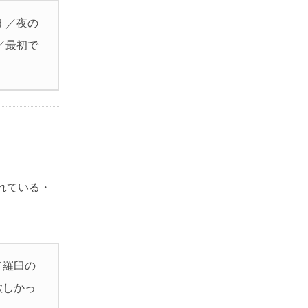
 ／夜の
／最初で
れている・
／羅臼の
欲しかっ