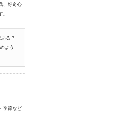
識、好奇心
す。
味ある？
始めよう
・季節など