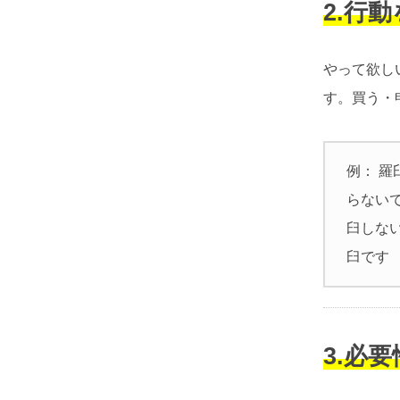
2.行
やって欲し
す。買う・
例： 羅
らない
臼しな
臼です
3.必