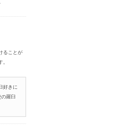
。
けることが
す。
羅臼好きに
使の羅臼