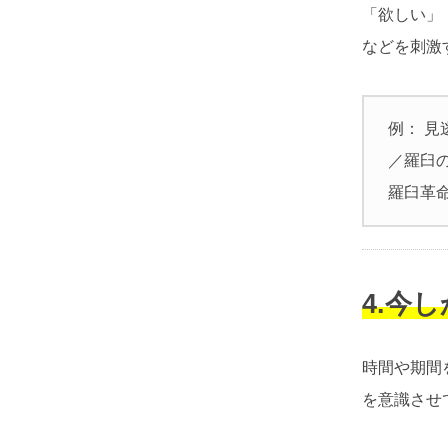
「欲しい」
などを刺激
例： 見
／羅臼
羅臼革命
4.今
時間や期間
を意識させ