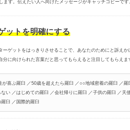
介します。伝えたい人へ向けたメッセージがキャッチコピーです
ーゲットを明確にする
ターゲットをはっきりさせることで、あなたのためにと訴えか
自分に向けられた言葉だと思ってもらえると注目してもらえま
性が喜ぶ羅臼 ／50歳を超えたら羅臼 ／○○地域密着の羅臼 ／
ない ／はじめての羅臼 ／会社帰りに羅臼 ／子供の羅臼 ／天
の羅臼 ／国際的羅臼