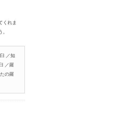
てくれま
う。
臼 ／知
臼 ／羅
なたの羅