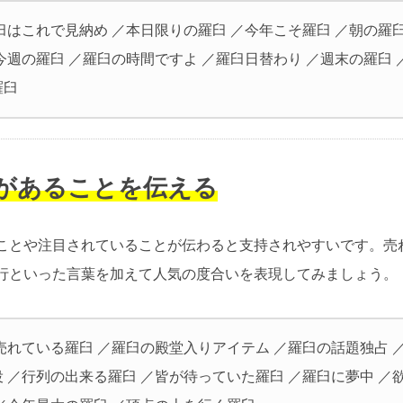
臼はこれで見納め ／本日限りの羅臼 ／今年こそ羅臼 ／朝の羅臼
今週の羅臼 ／羅臼の時間ですよ ／羅臼日替わり ／週末の羅臼 
羅臼
気があることを伝える
ことや注目されていることが伝わると支持されやすいです。売
行といった言葉を加えて人気の度合いを表現してみましょう。
売れている羅臼 ／羅臼の殿堂入りアイテム ／羅臼の話題独占 
 ／行列の出来る羅臼 ／皆が待っていた羅臼 ／羅臼に夢中 ／