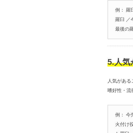
例： 羅
羅臼 ／
最後の
5.人
人気がある
嗜好性・流
例： 今
火付け役