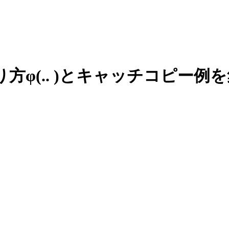
り方
φ(.. )
と
キャッチコピー例を