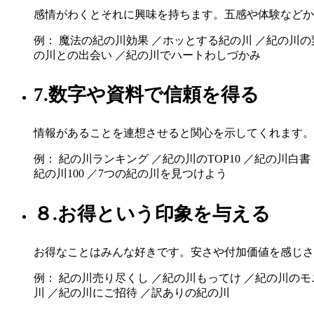
感情がわくとそれに興味を持ちます。五感や体験などか
例： 魔法の紀の川効果 ／ホッとする紀の川 ／紀の川の
の川との出会い ／紀の川でハートわしづかみ
7.数字や資料で信頼を得る
情報があることを連想させると関心を示してくれます。
例： 紀の川ランキング ／紀の川のTOP10 ／紀の川白
紀の川100 ／7つの紀の川を見つけよう
８.お得という印象を与える
お得なことはみんな好きです。安さや付加価値を感じさ
例： 紀の川売り尽くし ／紀の川もってけ ／紀の川の
川 ／紀の川にご招待 ／訳ありの紀の川