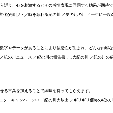
ら訴え、心を刺激するとその感情表現に同調する効果が期待で
変化が嬉しい ／時を忘れる紀の川 ／夢の紀の川 ／一生に一度
数字やデータがあることにより信憑性が生まれ、どんな内容な
書 ／紀の川ニュース ／紀の川の報告書 ／3大紀の川 ／紀の川
せる言葉を加えることで興味を持ってもらえます。
モニターキャンペーン中 ／紀の川大放出 ／ギリギリ価格の紀の