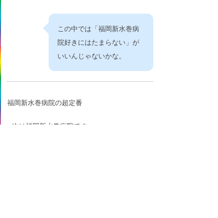
この中では「福岡新水巻病
院好きにはたまらない」が
いいんじゃないかな。
福岡新水巻病院の超定番
次は福岡新水巻病院です
福岡新水巻病院ブーム
今年も注目の福岡新水巻病院
いまどき福岡新水巻病院