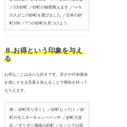
／3大砂町 ／砂町の秘密教えます ／○○％
の人がこの砂町を選びました ／日本の砂
町100 ／7つの砂町を見つけよう
８.お得という印象を与え
る
お得なことはみんな好きです。安さや付加価値
を感じさせる言葉を加えることで興味を持って
もらえます。
例： 砂町売り尽くし ／砂町もってけ ／砂
町のモニターキャンペーン中 ／砂町大放
出 ／ギリギリ価格の砂町 ／セットでお得