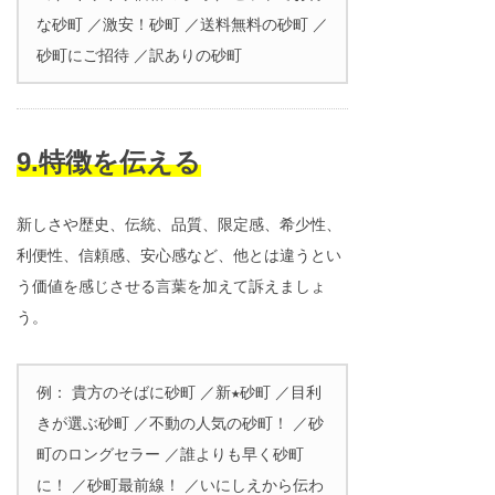
な砂町 ／激安！砂町 ／送料無料の砂町 ／
砂町にご招待 ／訳ありの砂町
9.特徴を伝える
新しさや歴史、伝統、品質、限定感、希少性、
利便性、信頼感、安心感など、他とは違うとい
う価値を感じさせる言葉を加えて訴えましょ
う。
例： 貴方のそばに砂町 ／新★砂町 ／目利
きが選ぶ砂町 ／不動の人気の砂町！ ／砂
町のロングセラー ／誰よりも早く砂町
に！ ／砂町最前線！ ／いにしえから伝わ