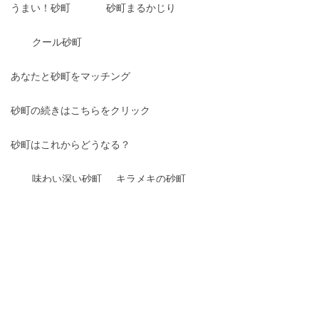
うまい！砂町
砂町まるかじり
クール砂町
あなたと砂町をマッチング
砂町の続きはこちらをクリック
砂町はこれからどうなる？
味わい深い砂町
キラメキの砂町
おふくろの味！砂町
口コミで絶賛の砂町
ガブッと砂町
ギュッと砂町
サクッと砂町
視線を感じる砂町
羨望のまなざし砂町